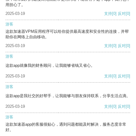
用担心了。
2025-03-19
支持
[0]
反对
[0]
游客
这款加速器VPM应用程序可以给你提供最高速度和安全性的连接，并帮
助你在网络上自由移动。
2025-03-19
支持
[0]
反对
[0]
游客
这款app就像我的财务顾问，让我能够省钱又省心。
2025-03-19
支持
[0]
反对
[0]
游客
这款app是我社交的好帮手，让我能够与朋友保持联系，分享生活点滴。
2025-03-19
支持
[0]
反对
[0]
游客
这款加速器app的客服很贴心，遇到问题都能及时解决，服务态度非常
好。