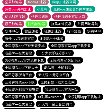
坚果加速器
tiktok加速器
狗急加速器官网
免费vqn外网加速
小蓝鸟
免费vps加速器外网苹果版
旋风加速度器
快连加速器
快连加速器官网入口
原子加速器
快鸭加速器
旋风加速度器
外网网址导航
软件中心
雷霆加速
狂飙加速器
哔咔漫画
快鸭VPN
海外npv加速器官网
彩6娱乐手机端
全民彩票app下载安装安卓
全民彩票官网app下载安装
老品牌—全民彩票
一分大发系统彩票app
353彩票app官方免费下载
全民彩票安卓版下载
全民彩票app下载大全
老品牌—全民彩票
全民彩票所有平台
新人送29元彩金平台
三分钟彩票app下载
全民彩票下载大全官网
全民娱乐彩票下载安装
顶级彩票app官方网站
全民彩票平台登录
6f彩票welcome
快乐彩票app下载地址
老品牌—全民彩票
天天彩平台是合法的吗