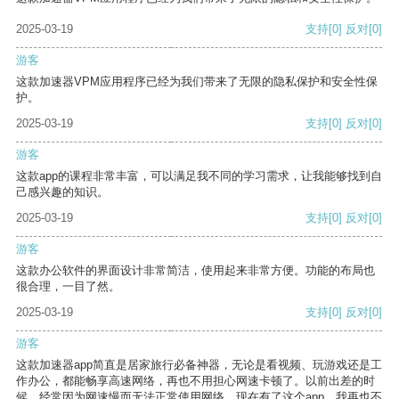
2025-03-19
支持
[0]
反对
[0]
游客
这款加速器VPM应用程序已经为我们带来了无限的隐私保护和安全性保
护。
2025-03-19
支持
[0]
反对
[0]
游客
这款app的课程非常丰富，可以满足我不同的学习需求，让我能够找到自
己感兴趣的知识。
2025-03-19
支持
[0]
反对
[0]
游客
这款办公软件的界面设计非常简洁，使用起来非常方便。功能的布局也
很合理，一目了然。
2025-03-19
支持
[0]
反对
[0]
游客
这款加速器app简直是居家旅行必备神器，无论是看视频、玩游戏还是工
作办公，都能畅享高速网络，再也不用担心网速卡顿了。以前出差的时
候，经常因为网速慢而无法正常使用网络，现在有了这个app，我再也不