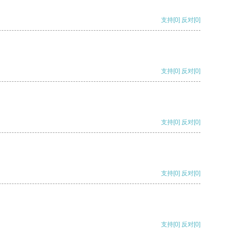
支持
[0]
反对
[0]
支持
[0]
反对
[0]
支持
[0]
反对
[0]
支持
[0]
反对
[0]
支持
[0]
反对
[0]