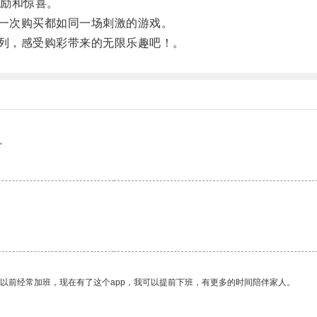
励和惊喜。
每一次购买都如同一场刺激的游戏。
行列，感受购彩带来的无限乐趣吧！。
。
我以前经常加班，现在有了这个app，我可以提前下班，有更多的时间陪伴家人。