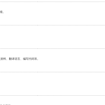
绩。
找资料、翻译语言、编写代码等。