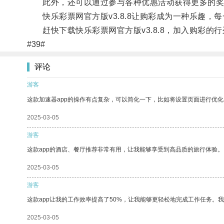
此外，还可以通过参与各种优惠活动获得更多的奖
快乐彩票网官方版v3.8.8让购彩成为一种乐趣，
赶快下载快乐彩票网官方版v3.8.8，加入购彩的
#39#
评论
游客
这款加速器app的操作有点复杂，可以简化一下，比如将设置页面进行优化
2025-03-05
游客
这款app的酒店、餐厅推荐非常有用，让我能够享受到高品质的旅行体验。
2025-03-05
游客
这款app让我的工作效率提高了50%，让我能够更轻松地完成工作任务。
2025-03-05