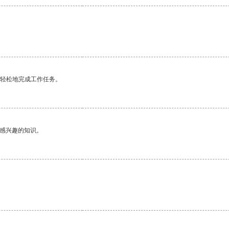
更轻松地完成工作任务。
己感兴趣的知识。
。