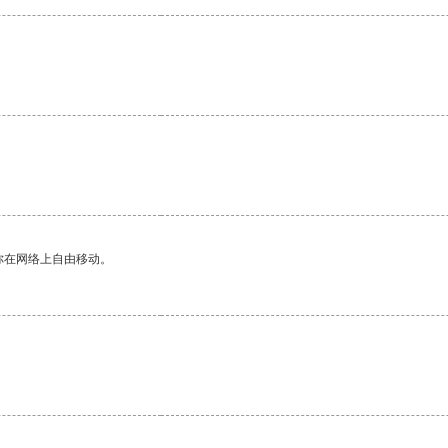
你在网络上自由移动。