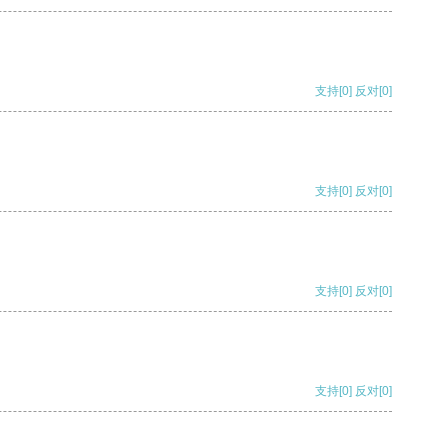
支持
[0]
反对
[0]
支持
[0]
反对
[0]
支持
[0]
反对
[0]
支持
[0]
反对
[0]