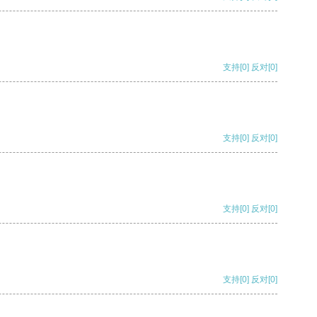
支持
[0]
反对
[0]
支持
[0]
反对
[0]
支持
[0]
反对
[0]
支持
[0]
反对
[0]