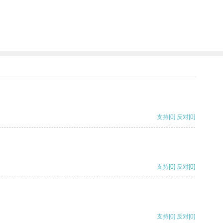
支持
[0]
反对
[0]
支持
[0]
反对
[0]
支持
[0]
反对
[0]