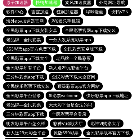
原子加速器
快鸭加速器
旋风加速度器
外网网址导航
软件中心
雷霆加速
狂飙加速器
哔咔漫画
快鸭VPN
海外npv加速器官网
彩6娱乐手机端
全民彩票app下载安装安卓
全民彩票官网app下载安装
老品牌—全民彩票
一分大发系统彩票app
353彩票app官方免费下载
全民彩票安卓版下载
全民彩票app下载大全
老品牌—全民彩票
全民彩票所有平台
新人送29元彩金平台
三分钟彩票app下载
全民彩票下载大全官网
全民娱乐彩票下载安装
顶级彩票app官方网站
全民彩票平台登录
6f彩票welcome
快乐彩票app下载地址
老品牌—全民彩票
天天彩平台是合法的吗
三分钟彩票app下载
全民彩票平台登录
明发彩票平台怎么样
彩神Vl购彩大厅
彩神Vl购彩大厅
新人送29元彩金平台
原版699彩票
全民彩票版本官方下载