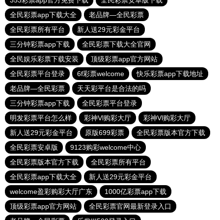
353彩票app官方免费下载
全民彩票安卓版下载
全民彩票app下载大全
老品牌—全民彩票
全民彩票所有平台
新人送29元彩金平台
三分钟彩票app下载
全民彩票下载大全官网
全民娱乐彩票下载安装
顶级彩票app官方网站
全民彩票平台登录
6f彩票welcome
快乐彩票app下载地址
老品牌—全民彩票
天天彩平台是合法的吗
三分钟彩票app下载
全民彩票平台登录
明发彩票平台怎么样
彩神Vl购彩大厅
彩神Vl购彩大厅
新人送29元彩金平台
原版699彩票
全民彩票版本官方下载
全民彩票安卓版
9123购彩welcome中心
全民彩票版本官方下载
全民彩票所有平台
全民彩票app下载大全
新人送29元彩金平台
welcome盈彩购彩大厅广东
1000亿彩票app下载
顶级彩票app官方网站
全民彩票官网最新登录入口