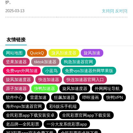
护。
2025-03-13
支持
[0]
反对
[0]
友情链接
网站地图
QuickQ
旋风加速度器
旋风加速
坚果加速器
tiktok加速器
狗急加速器官网
免费vqn外网加速
小蓝鸟
免费vps加速器外网苹果版
旋风加速度器
快连加速器
快连加速器官网入口
原子加速器
快鸭加速器
旋风加速度器
外网网址导航
软件中心
雷霆加速
狂飙加速器
哔咔漫画
快鸭VPN
海外npv加速器官网
彩6娱乐手机端
全民彩票app下载安装安卓
全民彩票官网app下载安装
老品牌—全民彩票
一分大发系统彩票app