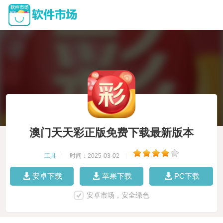
澳门天天彩正版免费下载最新版本
工具
|
时间：2025-03-02
|
安卓下载
苹果下载
PC下载
安卓市场，安全绿色