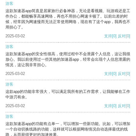
游客
这款加速器app简直是居家旅行必备神器，无论是看视频、玩游戏还是工
作办公，都能畅享高速网络，再也不用担心网速卡顿了。以前出差的时
候，经常因为网速慢而无法正常使用网络，现在有了这个app，我再也不
用担心了。
2025-03-02
支持
[0]
反对
[0]
游客
这款加速器app的安全性很高，使用过程中不会泄露个人信息，这让我很
放心。我以前使用过一些其他的加速器app，经常会出现个人信息泄露的
情况，这让我非常担心。
2025-03-02
支持
[0]
反对
[0]
游客
这款app的功能非常强大，可以满足我所有的工作需求，让我能够在工作
中游刃有余。
2025-03-02
支持
[0]
反对
[0]
游客
这款加速器app的功能有点单一，可以增加一些新功能。比如，可以增加
一个自动切换线路的功能，这样就可以根据网络情况自动选择最优的线
路，从而获得更好的加速效果。