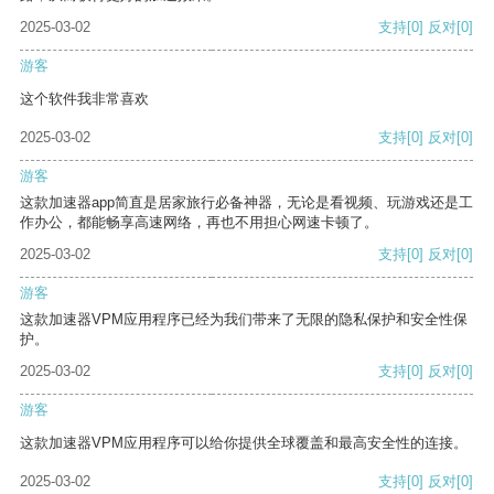
2025-03-02
支持
[0]
反对
[0]
游客
这个软件我非常喜欢
2025-03-02
支持
[0]
反对
[0]
游客
这款加速器app简直是居家旅行必备神器，无论是看视频、玩游戏还是工
作办公，都能畅享高速网络，再也不用担心网速卡顿了。
2025-03-02
支持
[0]
反对
[0]
游客
这款加速器VPM应用程序已经为我们带来了无限的隐私保护和安全性保
护。
2025-03-02
支持
[0]
反对
[0]
游客
这款加速器VPM应用程序可以给你提供全球覆盖和最高安全性的连接。
2025-03-02
支持
[0]
反对
[0]