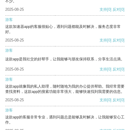
不少。
2025-08-25
支持
[0]
反对
[0]
游客
这款加速器app的客服很贴心，遇到问题都能及时解决，服务态度非常
好。
2025-08-25
支持
[0]
反对
[0]
游客
这款app是我社交的好帮手，让我能够与朋友保持联系，分享生活点滴。
2025-08-25
支持
[0]
反对
[0]
游客
这款app就像我的私人助理，随时随地为我的办公提供帮助。我经常需要
查找资料，这款app的搜索功能非常强大，能够快速找到我需要的信息。
2025-08-25
支持
[0]
反对
[0]
游客
这款app的客服非常专业，遇到问题总是能够及时解决，让我能够安心工
作。