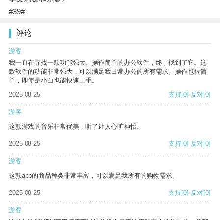
#39#
评论
游客
我一直在寻找一款功能强大、操作简单的办公软件，终于找到了它。这
款软件的功能非常强大，可以满足我日常办公的所有需求。操作也很简
单，即使是小白也能快速上手。
2025-08-25
支持
[0]
反对
[0]
游客
这款游戏的音乐非常优美，听了让人心旷神怡。
2025-08-25
支持
[0]
反对
[0]
游客
这款app的商品种类非常丰富，可以满足我所有的购物需求。
2025-08-25
支持
[0]
反对
[0]
游客