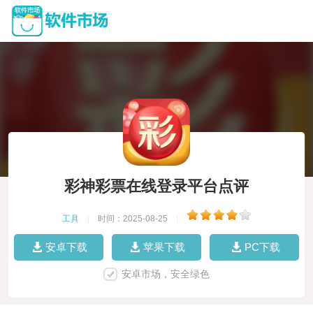
彩神彩票在线登录平台点评
工具
|
时间：2025-08-25
|
安卓下载
苹果下载
PC下载
安卓市场，安全绿色