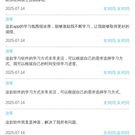
2025-07-14
支持
[0]
反对
[0]
游客
这款app的学习氛围很浓厚，能够激励我不断学习，让我能够取得更好的
成绩。
2025-07-14
支持
[0]
反对
[0]
游客
这款学习软件的学习方式非常灵活，可以根据自己的需求选择学习方
式。我可以根据自己的时间安排学习进度。
2025-07-14
支持
[0]
反对
[0]
游客
这款软件的学习方式非常灵活，可以根据自己的需求选择学习方式。
2025-07-14
支持
[0]
反对
[0]
游客
这款软件简直是神器，解决了我所有问题。
2025-07-14
支持
[0]
反对
[0]