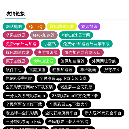
友情链接
网站地图
QuickQ
旋风加速度器
旋风加速
坚果加速器
tiktok加速器
狗急加速器官网
免费vqn外网加速
小蓝鸟
免费vps加速器外网苹果版
旋风加速度器
快连加速器
快连加速器官网入口
原子加速器
快鸭加速器
旋风加速度器
外网网址导航
软件中心
雷霆加速
狂飙加速器
哔咔漫画
快鸭VPN
彩6娱乐手机端
全民彩票app下载安装安卓
全民彩票官网app下载安装
老品牌—全民彩票
一分大发系统彩票app
353彩票app官方免费下载
全民彩票安卓版下载
全民彩票app下载大全
老品牌—全民彩票
全民彩票所有平台
新人送29元彩金平台
三分钟彩票app下载
全民彩票下载大全官网