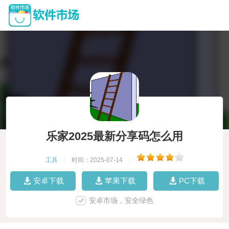
乐家2025最新分享码怎么用
工具
|
时间：2025-07-14
|
安卓下载
苹果下载
PC下载
安卓市场，安全绿色