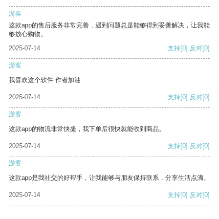
游客
这款app的售后服务非常完善，遇到问题总是能够得到妥善解决，让我能
够放心购物。
2025-07-14
支持
[0]
反对
[0]
游客
我喜欢这个软件 作者加油
2025-07-14
支持
[0]
反对
[0]
游客
这款app的物流非常快捷，我下单后很快就能收到商品。
2025-07-14
支持
[0]
反对
[0]
游客
这款app是我社交的好帮手，让我能够与朋友保持联系，分享生活点滴。
2025-07-14
支持
[0]
反对
[0]