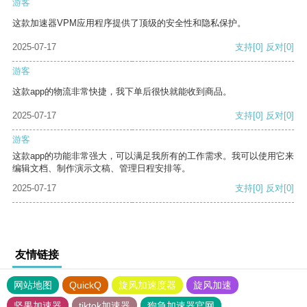
游客
这款加速器VPM应用程序提供了顶级的安全性和隐私保护。
2025-07-17
支持
[0]
反对
[0]
游客
这款app的物流非常快捷，我下单后很快就能收到商品。
2025-07-17
支持
[0]
反对
[0]
游客
这款app的功能非常强大，可以满足我所有的工作需求。我可以使用它来
编辑文档、制作演示文稿、管理日程安排等。
2025-07-17
支持
[0]
反对
[0]
友情链接
网站地图
QuickQ
旋风加速度器
旋风加速
坚果加速器
tiktok加速器
狗急加速器官网