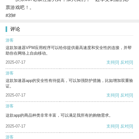
票游戏吧！。
#39#
评论
游客
这款加速器VPM应用程序可以给你提供最高速度和安全性的连接，并帮
助你在网络上自由移动。
2025-07-17
支持
[0]
反对
[0]
游客
这款加速器app的安全性有待提高，可以加强防护措施，比如增加双重验
证。
2025-07-17
支持
[0]
反对
[0]
游客
这款app的商品种类非常丰富，可以满足我所有的购物需求。
2025-07-17
支持
[0]
反对
[0]
游客