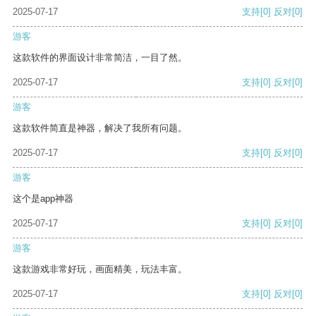
2025-07-17
支持
[0]
反对
[0]
游客
这款软件的界面设计非常简洁，一目了然。
2025-07-17
支持
[0]
反对
[0]
游客
这款软件简直是神器，解决了我所有问题。
2025-07-17
支持
[0]
反对
[0]
游客
这个是app神器
2025-07-17
支持
[0]
反对
[0]
游客
这款游戏非常好玩，画面精美，玩法丰富。
2025-07-17
支持
[0]
反对
[0]