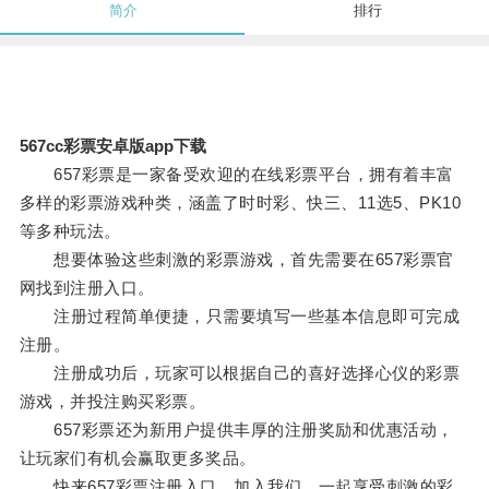
简介
排行
567cc彩票安卓版app下载
657彩票是一家备受欢迎的在线彩票平台，拥有着丰富
多样的彩票游戏种类，涵盖了时时彩、快三、11选5、PK10
等多种玩法。
想要体验这些刺激的彩票游戏，首先需要在657彩票官
网找到注册入口。
注册过程简单便捷，只需要填写一些基本信息即可完成
注册。
注册成功后，玩家可以根据自己的喜好选择心仪的彩票
游戏，并投注购买彩票。
657彩票还为新用户提供丰厚的注册奖励和优惠活动，
让玩家们有机会赢取更多奖品。
快来657彩票注册入口，加入我们，一起享受刺激的彩