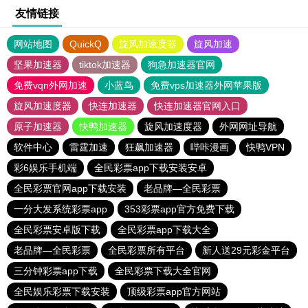
友情链接
网站地图
QuickQ
旋风加速度器
旋风加速
坚果加速器
tiktok加速器
狗急加速器官网
免费vqn外网加速
小蓝鸟
免费vps加速器外网苹果版
旋风加速度器
快连加速器
快连加速器官网入口
原子加速器
快鸭加速器
旋风加速度器
外网网址导航
软件中心
雷霆加速
狂飙加速器
哔咔漫画
快鸭VPN
彩6娱乐手机端
全民彩票app下载安装安卓
全民彩票官网app下载安装
老品牌—全民彩票
一分大发系统彩票app
353彩票app官方免费下载
全民彩票安卓版下载
全民彩票app下载大全
老品牌—全民彩票
全民彩票所有平台
新人送29元彩金平台
三分钟彩票app下载
全民彩票下载大全官网
全民娱乐彩票下载安装
顶级彩票app官方网站