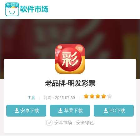
老品牌-明发彩票
工具
|
时间：2025-07-30
|
安卓下载
苹果下载
PC下载
安卓市场，安全绿色