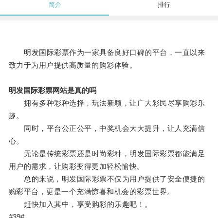
简介
排行
明发国际彩票作为一家具备良好口碑的平台，一直以来
致力于为用户提供高质量的购彩体验。
明发国际彩票网站是真的吗
拥有多种彩种选择，玩法新颖，让广大彩民尽享购彩乐
趣。
同时，平台公正公平，中奖机会大大提升，让人充满信
心。
无论是传统彩票还是时尚彩种，明发国际彩票都能满足
用户的需求，让购彩变得更加轻松愉快。
总的来说，明发国际彩票不仅为用户提供了安全便捷的
购彩平台，更是一个充满惊喜和机会的彩票世界。
赶快加入其中，享受购彩的乐趣吧！。
#39#