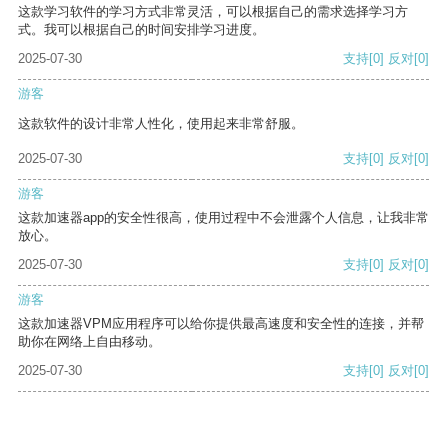
这款学习软件的学习方式非常灵活，可以根据自己的需求选择学习方
式。我可以根据自己的时间安排学习进度。
2025-07-30
支持
[0]
反对
[0]
游客
这款软件的设计非常人性化，使用起来非常舒服。
2025-07-30
支持
[0]
反对
[0]
游客
这款加速器app的安全性很高，使用过程中不会泄露个人信息，让我非常
放心。
2025-07-30
支持
[0]
反对
[0]
游客
这款加速器VPM应用程序可以给你提供最高速度和安全性的连接，并帮
助你在网络上自由移动。
2025-07-30
支持
[0]
反对
[0]