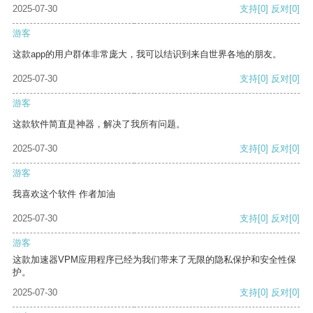
2025-07-30
支持
[0]
反对
[0]
游客
这款app的用户群体非常庞大，我可以结识到来自世界各地的朋友。
2025-07-30
支持
[0]
反对
[0]
游客
这款软件简直是神器，解决了我所有问题。
2025-07-30
支持
[0]
反对
[0]
游客
我喜欢这个软件 作者加油
2025-07-30
支持
[0]
反对
[0]
游客
这款加速器VPM应用程序已经为我们带来了无限的隐私保护和安全性保
护。
2025-07-30
支持
[0]
反对
[0]