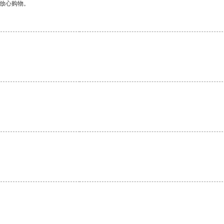
够放心购物。
。