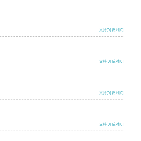
支持
[0]
反对
[0]
支持
[0]
反对
[0]
支持
[0]
反对
[0]
支持
[0]
反对
[0]