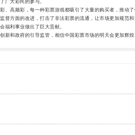
了广大彩民的参与。
、高频彩，每一种彩票游戏都吸引了大量的购买者，推动了
督方面的改进，打击了非法彩票的流通，让市场更加规范和
会福利事业做出了巨大贡献。
新和政府的引导监管，相信中国彩票市场的明天会更加辉煌