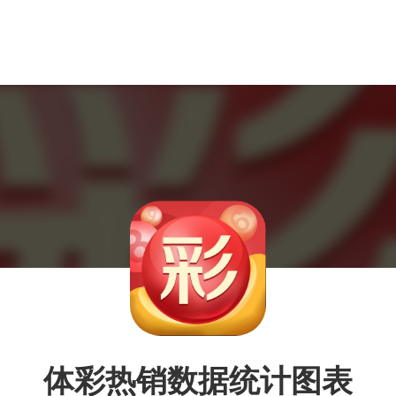
体彩热销数据统计图表