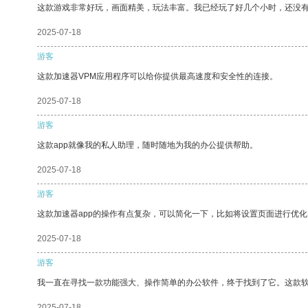
这款游戏非常好玩，画面精美，玩法丰富。我已经玩了好几个小时，还没
2025-07-18
游客
这款加速器VPM应用程序可以给你提供最高速度和安全性的连接。
2025-07-18
游客
这款app就像我的私人助理，随时随地为我的办公提供帮助。
2025-07-18
游客
这款加速器app的操作有点复杂，可以简化一下，比如将设置页面进行优化
2025-07-18
游客
我一直在寻找一款功能强大、操作简单的办公软件，终于找到了它。这款
2025-07-18