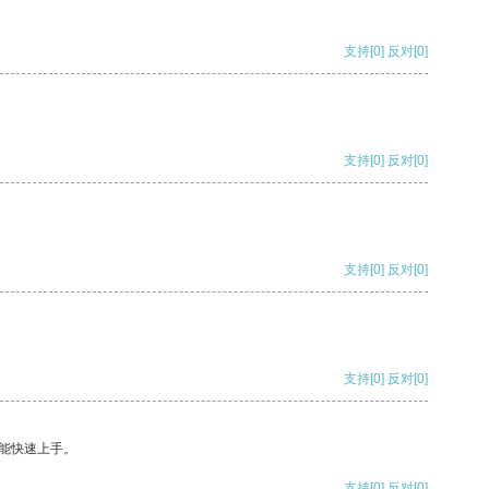
支持
[0]
反对
[0]
支持
[0]
反对
[0]
支持
[0]
反对
[0]
支持
[0]
反对
[0]
能快速上手。
支持
[0]
反对
[0]