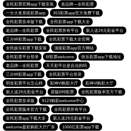
全民彩票官网app下载安装
老品牌—全民彩票
一分大发系统彩票app
353彩票app官方免费下载
全民彩票安卓版下载
全民彩票app下载大全
老品牌—全民彩票
全民彩票所有平台
新人送29元彩金平台
三分钟彩票app下载
全民彩票下载大全官网
全民娱乐彩票下载安装
顶级彩票app官方网站
全民彩票平台登录
6f彩票welcome
快乐彩票app下载地址
老品牌—全民彩票
天天彩平台是合法的吗
三分钟彩票app下载
全民彩票平台登录
明发彩票平台怎么样
彩神Vl购彩大厅
彩神Vl购彩大厅
新人送29元彩金平台
原版699彩票
全民彩票版本官方下载
全民彩票安卓版
9123购彩welcome中心
全民彩票版本官方下载
全民彩票所有平台
全民彩票app下载大全
新人送29元彩金平台
welcome盈彩购彩大厅广东
1000亿彩票app下载