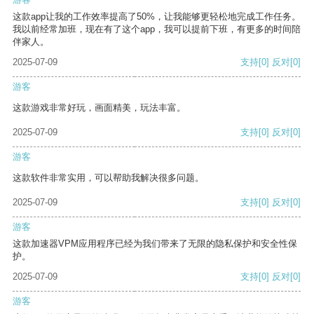
这款app让我的工作效率提高了50%，让我能够更轻松地完成工作任务。
我以前经常加班，现在有了这个app，我可以提前下班，有更多的时间陪
伴家人。
2025-07-09
支持
[0]
反对
[0]
游客
这款游戏非常好玩，画面精美，玩法丰富。
2025-07-09
支持
[0]
反对
[0]
游客
这款软件非常实用，可以帮助我解决很多问题。
2025-07-09
支持
[0]
反对
[0]
游客
这款加速器VPM应用程序已经为我们带来了无限的隐私保护和安全性保
护。
2025-07-09
支持
[0]
反对
[0]
游客