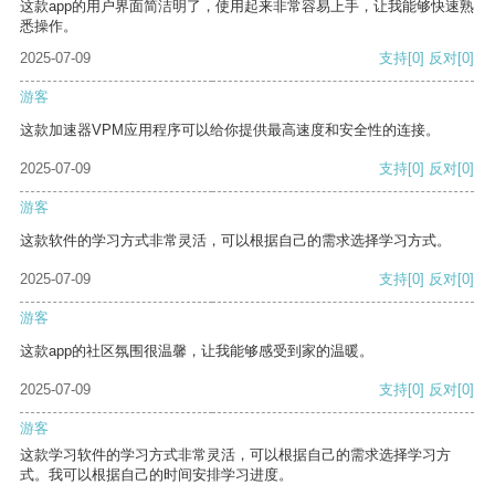
这款app的用户界面简洁明了，使用起来非常容易上手，让我能够快速熟
悉操作。
2025-07-09
支持
[0]
反对
[0]
游客
这款加速器VPM应用程序可以给你提供最高速度和安全性的连接。
2025-07-09
支持
[0]
反对
[0]
游客
这款软件的学习方式非常灵活，可以根据自己的需求选择学习方式。
2025-07-09
支持
[0]
反对
[0]
游客
这款app的社区氛围很温馨，让我能够感受到家的温暖。
2025-07-09
支持
[0]
反对
[0]
游客
这款学习软件的学习方式非常灵活，可以根据自己的需求选择学习方
式。我可以根据自己的时间安排学习进度。