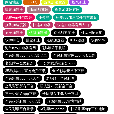
网站地图
QuickQ
旋风加速度器
旋风加速
坚果加速器
tiktok加速器
狗急加速器官网
免费vqn外网加速
小蓝鸟
免费vps加速器外网苹果版
旋风加速度器
快连加速器
快连加速器官网入口
原子加速器
快鸭加速器
旋风加速度器
外网网址导航
软件中心
雷霆加速
狂飙加速器
哔咔漫画
快鸭VPN
海外npv加速器官网
彩6娱乐手机端
全民彩票app下载安装安卓
全民彩票官网app下载安装
老品牌—全民彩票
一分大发系统彩票app
353彩票app官方免费下载
全民彩票安卓版下载
全民彩票app下载大全
老品牌—全民彩票
全民彩票所有平台
新人送29元彩金平台
三分钟彩票app下载
全民彩票下载大全官网
全民娱乐彩票下载安装
顶级彩票app官方网站
全民彩票平台登录
6f彩票welcome
快乐彩票app下载地址