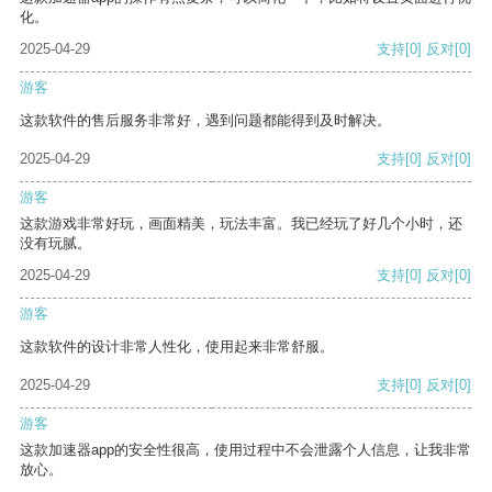
化。
2025-04-29
支持
[0]
反对
[0]
游客
这款软件的售后服务非常好，遇到问题都能得到及时解决。
2025-04-29
支持
[0]
反对
[0]
游客
这款游戏非常好玩，画面精美，玩法丰富。我已经玩了好几个小时，还
没有玩腻。
2025-04-29
支持
[0]
反对
[0]
游客
这款软件的设计非常人性化，使用起来非常舒服。
2025-04-29
支持
[0]
反对
[0]
游客
这款加速器app的安全性很高，使用过程中不会泄露个人信息，让我非常
放心。