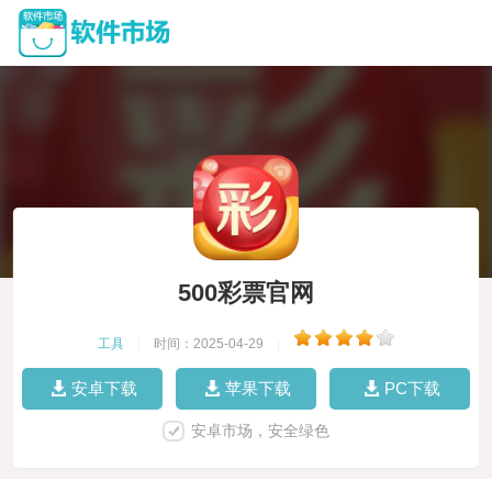
500彩票官网
工具
|
时间：2025-04-29
|
安卓下载
苹果下载
PC下载
安卓市场，安全绿色