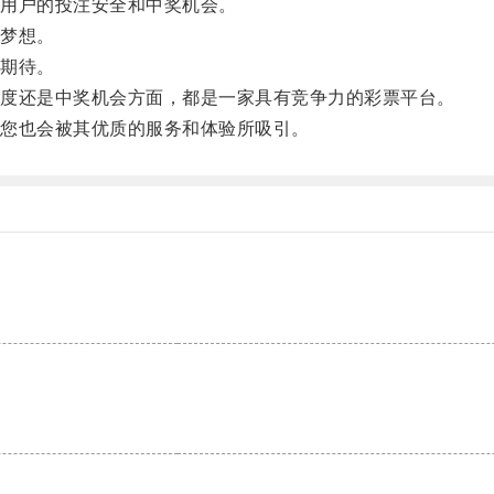
用户的投注安全和中奖机会。
梦想。
期待。
度还是中奖机会方面，都是一家具有竞争力的彩票平台。
您也会被其优质的服务和体验所吸引。