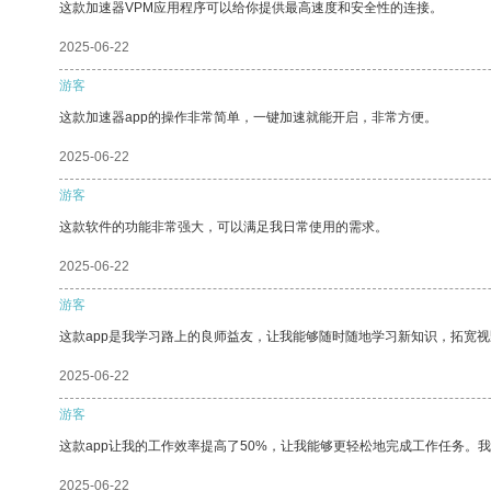
这款加速器VPM应用程序可以给你提供最高速度和安全性的连接。
2025-06-22
游客
这款加速器app的操作非常简单，一键加速就能开启，非常方便。
2025-06-22
游客
这款软件的功能非常强大，可以满足我日常使用的需求。
2025-06-22
游客
这款app是我学习路上的良师益友，让我能够随时随地学习新知识，拓宽视
2025-06-22
游客
这款app让我的工作效率提高了50%，让我能够更轻松地完成工作任务。
2025-06-22