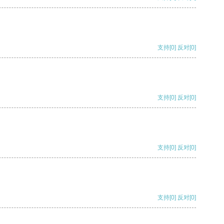
支持
[0]
反对
[0]
支持
[0]
反对
[0]
支持
[0]
反对
[0]
支持
[0]
反对
[0]