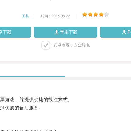
工具
|
时间：2025-06-22
|
卓下载
苹果下载
安卓市场，安全绿色
票游戏，并提供便捷的投注方式。
到优质的售后服务。