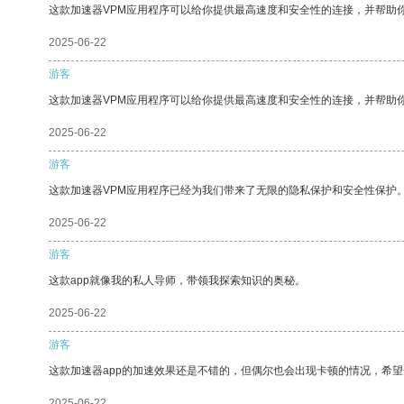
这款加速器VPM应用程序可以给你提供最高速度和安全性的连接，并帮助
2025-06-22
游客
这款加速器VPM应用程序可以给你提供最高速度和安全性的连接，并帮助
2025-06-22
游客
这款加速器VPM应用程序已经为我们带来了无限的隐私保护和安全性保护
2025-06-22
游客
这款app就像我的私人导师，带领我探索知识的奥秘。
2025-06-22
游客
这款加速器app的加速效果还是不错的，但偶尔也会出现卡顿的情况，希
2025-06-22