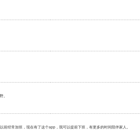
野。
我以前经常加班，现在有了这个app，我可以提前下班，有更多的时间陪伴家人。