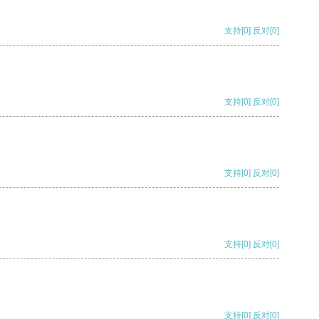
支持
[0]
反对
[0]
支持
[0]
反对
[0]
支持
[0]
反对
[0]
支持
[0]
反对
[0]
支持
[0]
反对
[0]