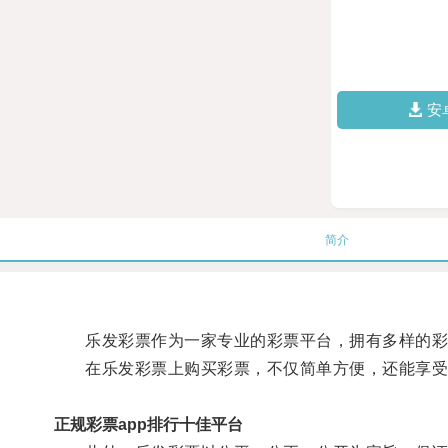
安
简介
乐发彩票作为一家专业的彩票平台，拥有多样的彩
在乐发彩票上购买彩票，不仅简单方便，还能享受
正规彩票app排行十佳平台