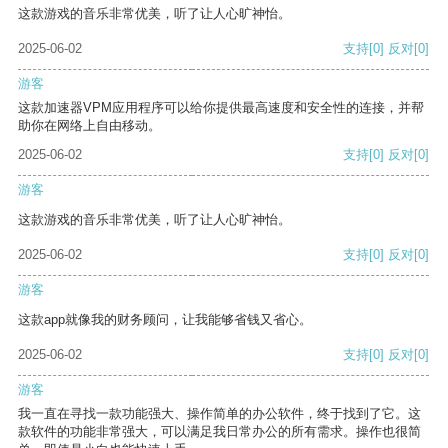
这款游戏的音乐非常优美，听了让人心旷神怡。
2025-06-02
支持
[0]
反对
[0]
游客
这款加速器VPM应用程序可以给你提供最高速度和安全性的连接，并帮
助你在网络上自由移动。
2025-06-02
支持
[0]
反对
[0]
游客
这款游戏的音乐非常优美，听了让人心旷神怡。
2025-06-02
支持
[0]
反对
[0]
游客
这款app就像我的财务顾问，让我能够省钱又省心。
2025-06-02
支持
[0]
反对
[0]
游客
我一直在寻找一款功能强大、操作简单的办公软件，终于找到了它。这
款软件的功能非常强大，可以满足我日常办公的所有需求。操作也很简