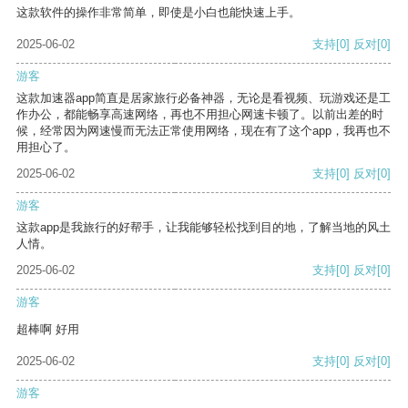
这款软件的操作非常简单，即使是小白也能快速上手。
2025-06-02
支持
[0]
反对
[0]
游客
这款加速器app简直是居家旅行必备神器，无论是看视频、玩游戏还是工
作办公，都能畅享高速网络，再也不用担心网速卡顿了。以前出差的时
候，经常因为网速慢而无法正常使用网络，现在有了这个app，我再也不
用担心了。
2025-06-02
支持
[0]
反对
[0]
游客
这款app是我旅行的好帮手，让我能够轻松找到目的地，了解当地的风土
人情。
2025-06-02
支持
[0]
反对
[0]
游客
超棒啊 好用
2025-06-02
支持
[0]
反对
[0]
游客