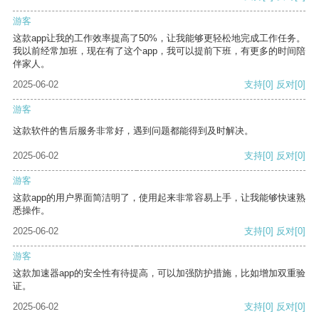
游客
这款app让我的工作效率提高了50%，让我能够更轻松地完成工作任务。
我以前经常加班，现在有了这个app，我可以提前下班，有更多的时间陪
伴家人。
2025-06-02
支持
[0]
反对
[0]
游客
这款软件的售后服务非常好，遇到问题都能得到及时解决。
2025-06-02
支持
[0]
反对
[0]
游客
这款app的用户界面简洁明了，使用起来非常容易上手，让我能够快速熟
悉操作。
2025-06-02
支持
[0]
反对
[0]
游客
这款加速器app的安全性有待提高，可以加强防护措施，比如增加双重验
证。
2025-06-02
支持
[0]
反对
[0]