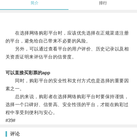
简介
排行
在选择网络购彩平台时，应该优先选择在正规渠道注册
的平台，避免给自己带来不必要的风险。
另外，可以通过查看平台的用户评价、历史记录以及相
关资质证明来评估平台的信誉度。
可以直接买彩票的app
同时，购彩平台的安全性和支付方式也是选择的重要因
素之一。
总的来说，购彩者在选择网络购彩平台时要保持谨慎，
选择一个口碑好、信誉高、安全性强的平台，才能在购彩过
程中享受到便利与安心。
#39#
评论