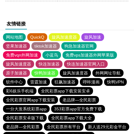
友情链接
网站地图
QuickQ
旋风加速度器
旋风加速
坚果加速器
tiktok加速器
狗急加速器官网
免费vqn外网加速
小蓝鸟
免费vps加速器外网苹果版
旋风加速度器
快连加速器
快连加速器官网入口
原子加速器
快鸭加速器
旋风加速度器
外网网址导航
软件中心
雷霆加速
狂飙加速器
哔咔漫画
快鸭VPN
彩6娱乐手机端
全民彩票app下载安装安卓
全民彩票官网app下载安装
老品牌—全民彩票
一分大发系统彩票app
353彩票app官方免费下载
全民彩票安卓版下载
全民彩票app下载大全
老品牌—全民彩票
全民彩票所有平台
新人送29元彩金平台