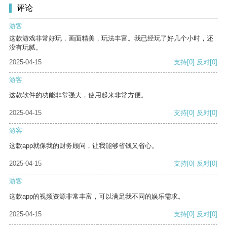
评论
游客
这款游戏非常好玩，画面精美，玩法丰富。我已经玩了好几个小时，还
没有玩腻。
2025-04-15
支持
[0]
反对
[0]
游客
这款软件的功能非常强大，使用起来非常方便。
2025-04-15
支持
[0]
反对
[0]
游客
这款app就像我的财务顾问，让我能够省钱又省心。
2025-04-15
支持
[0]
反对
[0]
游客
这款app的视频资源非常丰富，可以满足我不同的娱乐需求。
2025-04-15
支持
[0]
反对
[0]