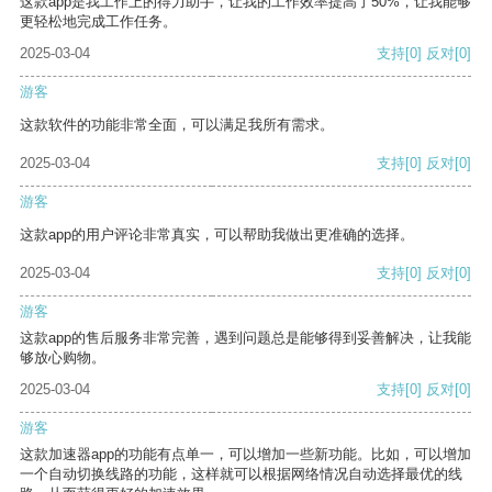
这款app是我工作上的得力助手，让我的工作效率提高了50%，让我能够
更轻松地完成工作任务。
2025-03-04
支持
[0]
反对
[0]
游客
这款软件的功能非常全面，可以满足我所有需求。
2025-03-04
支持
[0]
反对
[0]
游客
这款app的用户评论非常真实，可以帮助我做出更准确的选择。
2025-03-04
支持
[0]
反对
[0]
游客
这款app的售后服务非常完善，遇到问题总是能够得到妥善解决，让我能
够放心购物。
2025-03-04
支持
[0]
反对
[0]
游客
这款加速器app的功能有点单一，可以增加一些新功能。比如，可以增加
一个自动切换线路的功能，这样就可以根据网络情况自动选择最优的线