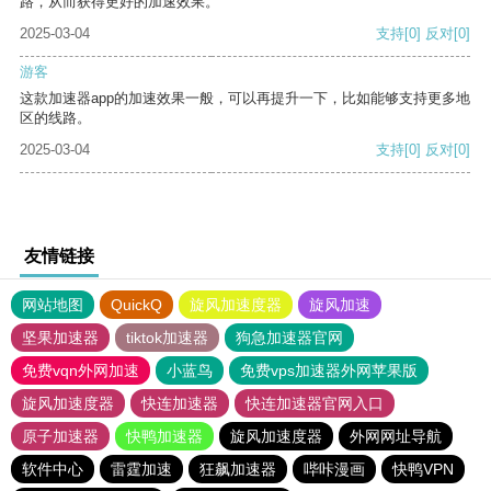
路，从而获得更好的加速效果。
2025-03-04
支持
[0]
反对
[0]
游客
这款加速器app的加速效果一般，可以再提升一下，比如能够支持更多地
区的线路。
2025-03-04
支持
[0]
反对
[0]
友情链接
网站地图
QuickQ
旋风加速度器
旋风加速
坚果加速器
tiktok加速器
狗急加速器官网
免费vqn外网加速
小蓝鸟
免费vps加速器外网苹果版
旋风加速度器
快连加速器
快连加速器官网入口
原子加速器
快鸭加速器
旋风加速度器
外网网址导航
软件中心
雷霆加速
狂飙加速器
哔咔漫画
快鸭VPN