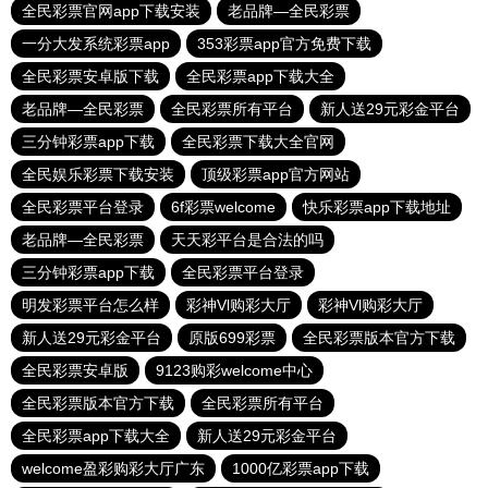
全民彩票官网app下载安装
老品牌—全民彩票
一分大发系统彩票app
353彩票app官方免费下载
全民彩票安卓版下载
全民彩票app下载大全
老品牌—全民彩票
全民彩票所有平台
新人送29元彩金平台
三分钟彩票app下载
全民彩票下载大全官网
全民娱乐彩票下载安装
顶级彩票app官方网站
全民彩票平台登录
6f彩票welcome
快乐彩票app下载地址
老品牌—全民彩票
天天彩平台是合法的吗
三分钟彩票app下载
全民彩票平台登录
明发彩票平台怎么样
彩神Vl购彩大厅
彩神Vl购彩大厅
新人送29元彩金平台
原版699彩票
全民彩票版本官方下载
全民彩票安卓版
9123购彩welcome中心
全民彩票版本官方下载
全民彩票所有平台
全民彩票app下载大全
新人送29元彩金平台
welcome盈彩购彩大厅广东
1000亿彩票app下载