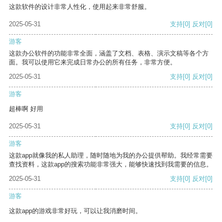
这款软件的设计非常人性化，使用起来非常舒服。
2025-05-31
支持
[0]
反对
[0]
游客
这款办公软件的功能非常全面，涵盖了文档、表格、演示文稿等各个方
面。我可以使用它来完成日常办公的所有任务，非常方便。
2025-05-31
支持
[0]
反对
[0]
游客
超棒啊 好用
2025-05-31
支持
[0]
反对
[0]
游客
这款app就像我的私人助理，随时随地为我的办公提供帮助。我经常需要
查找资料，这款app的搜索功能非常强大，能够快速找到我需要的信息。
2025-05-31
支持
[0]
反对
[0]
游客
这款app的游戏非常好玩，可以让我消磨时间。