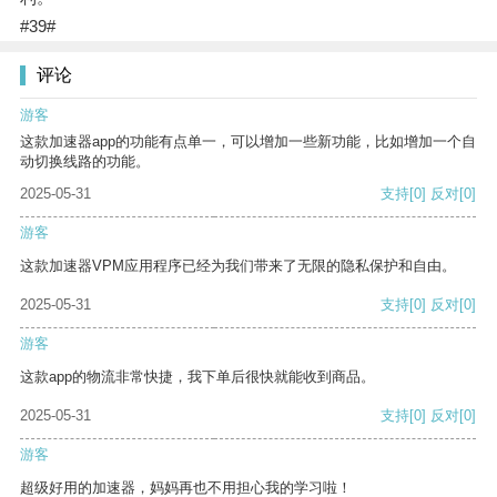
#39#
评论
游客
这款加速器app的功能有点单一，可以增加一些新功能，比如增加一个自
动切换线路的功能。
2025-05-31
支持
[0]
反对
[0]
游客
这款加速器VPM应用程序已经为我们带来了无限的隐私保护和自由。
2025-05-31
支持
[0]
反对
[0]
游客
这款app的物流非常快捷，我下单后很快就能收到商品。
2025-05-31
支持
[0]
反对
[0]
游客
超级好用的加速器，妈妈再也不用担心我的学习啦！