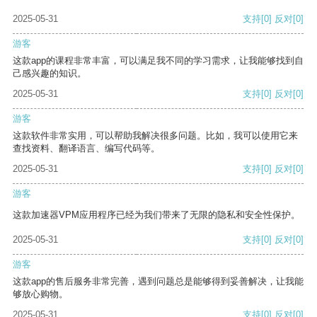
2025-05-31
支持
[0]
反对
[0]
游客
这款app的课程非常丰富，可以满足我不同的学习需求，让我能够找到自
己感兴趣的知识。
2025-05-31
支持
[0]
反对
[0]
游客
这款软件非常实用，可以帮助我解决很多问题。比如，我可以使用它来
查找资料、翻译语言、编写代码等。
2025-05-31
支持
[0]
反对
[0]
游客
这款加速器VPM应用程序已经为我们带来了无限的隐私和安全性保护。
2025-05-31
支持
[0]
反对
[0]
游客
这款app的售后服务非常完善，遇到问题总是能够得到妥善解决，让我能
够放心购物。
2025-05-31
支持
[0]
反对
[0]