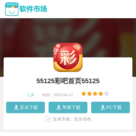
55125彩吧首页55125
工具
|
时间：2025-04-12
|
安卓下载
苹果下载
PC下载
安卓市场，安全绿色