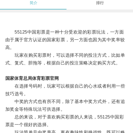
简介
排行
55125中国彩票是一种十分受欢迎的彩票玩法，一方面
由于属于官方认证的国家彩票，另一方面也因为其中奖率较
高。
玩家在购买彩票时，可以选择不同的投注方式，比如单
式、复式、胆拖等，根据自己的投注策略决定购买方式。
国家体育总局体育彩票官网
在选择号码时，玩家可以根据自己的心水或者利用一些
技巧选号。
中奖的方式也有所不同，除了基本中奖方式外，还有追
加奖金等特殊玩法可供选择。
总的来说，对于喜欢购买彩票的人来说，55125中国彩
票是一个很好的选择。
玩法简单且中奖率高，更有趣味性和挑战性，既可以略