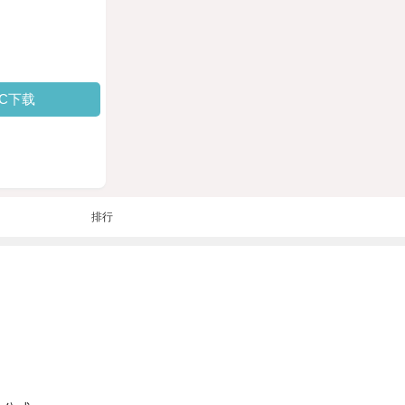
PC下载
排行