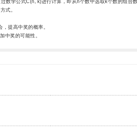
学公式C(n, k)进行计算，即从n个数中选取k个数的组合
合方式。
会，提高中奖的概率。
加中奖的可能性。