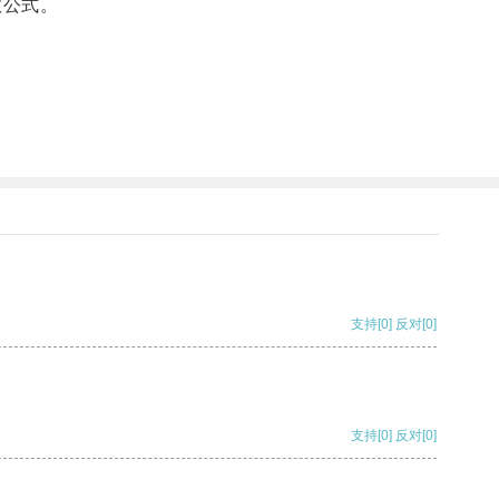
数公式。
支持
[0]
反对
[0]
支持
[0]
反对
[0]