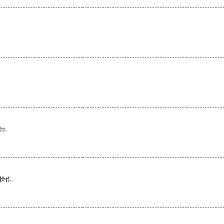
情。
悉操作。