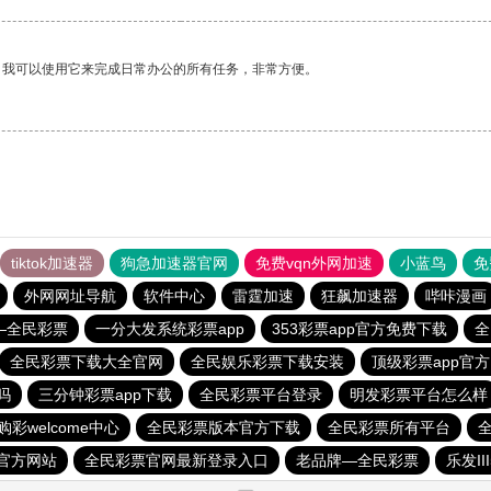
。我可以使用它来完成日常办公的所有任务，非常方便。
tiktok加速器
狗急加速器官网
免费vqn外网加速
小蓝鸟
免
外网网址导航
软件中心
雷霆加速
狂飙加速器
哔咔漫画
—全民彩票
一分大发系统彩票app
353彩票app官方免费下载
全
全民彩票下载大全官网
全民娱乐彩票下载安装
顶级彩票app官
吗
三分钟彩票app下载
全民彩票平台登录
明发彩票平台怎么样
3购彩welcome中心
全民彩票版本官方下载
全民彩票所有平台
p官方网站
全民彩票官网最新登录入口
老品牌—全民彩票
乐发II