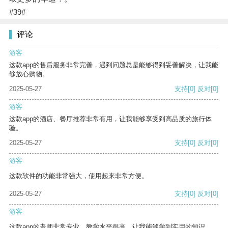
#39#
评论
游客
这款app的售后服务非常完善，遇到问题总是能够得到妥善解决，让我能
够放心购物。
2025-05-27
支持
[0]
反对
[0]
游客
这款app的酒店、餐厅推荐非常有用，让我能够享受到高品质的旅行体
验。
2025-05-27
支持
[0]
反对
[0]
游客
这款软件的功能非常强大，使用起来非常方便。
2025-05-27
支持
[0]
反对
[0]
游客
这款app的老师非常专业，教学水平很高，让我能够学到实用的知识。