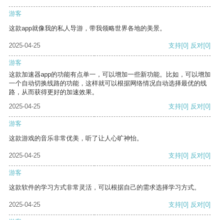
游客
这款app就像我的私人导游，带我领略世界各地的美景。
2025-04-25
支持
[0]
反对
[0]
游客
这款加速器app的功能有点单一，可以增加一些新功能。比如，可以增加
一个自动切换线路的功能，这样就可以根据网络情况自动选择最优的线
路，从而获得更好的加速效果。
2025-04-25
支持
[0]
反对
[0]
游客
这款游戏的音乐非常优美，听了让人心旷神怡。
2025-04-25
支持
[0]
反对
[0]
游客
这款软件的学习方式非常灵活，可以根据自己的需求选择学习方式。
2025-04-25
支持
[0]
反对
[0]