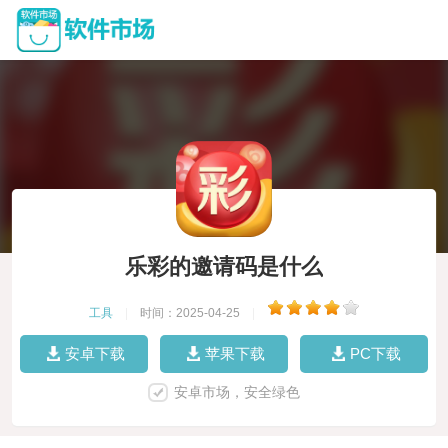
乐彩的邀请码是什么
工具
|
时间：2025-04-25
|
安卓下载
苹果下载
PC下载
安卓市场，安全绿色