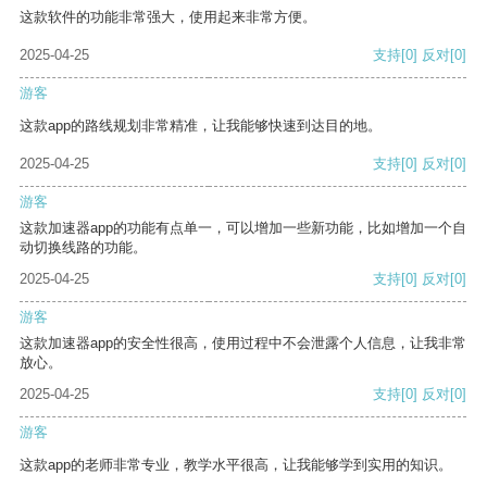
这款软件的功能非常强大，使用起来非常方便。
2025-04-25
支持
[0]
反对
[0]
游客
这款app的路线规划非常精准，让我能够快速到达目的地。
2025-04-25
支持
[0]
反对
[0]
游客
这款加速器app的功能有点单一，可以增加一些新功能，比如增加一个自
动切换线路的功能。
2025-04-25
支持
[0]
反对
[0]
游客
这款加速器app的安全性很高，使用过程中不会泄露个人信息，让我非常
放心。
2025-04-25
支持
[0]
反对
[0]
游客
这款app的老师非常专业，教学水平很高，让我能够学到实用的知识。