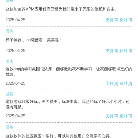
这款加速器VPM应用程序已经为我们带来了无限的隐私和自由。
2025-04-25
支持
[0]
反对
[0]
游客
梯子神器，ins随便看，美美哒！
2025-04-25
支持
[0]
反对
[0]
游客
这款app的学习氛围很浓厚，能够激励我不断学习，让我能够取得更好的
成绩。
2025-04-25
支持
[0]
反对
[0]
游客
这款游戏非常好玩，画面精美，玩法丰富。我已经玩了好几个小时，还
没有玩腻。
2025-04-25
支持
[0]
反对
[0]
游客
这款软件的社区氛围非常好，可以与其他用户交流学习心得。