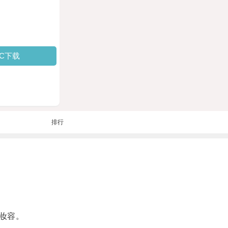
PC下载
排行
妆容。