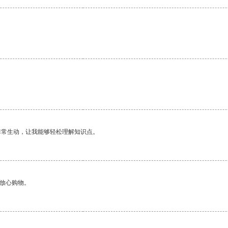
非常生动，让我能够轻松理解知识点。
够放心购物。