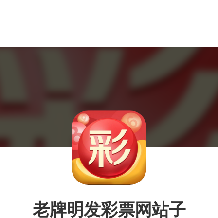
老牌明发彩票网站子