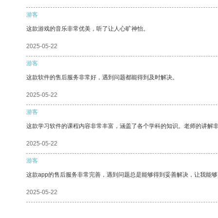
游客
这款游戏的音乐非常优美，听了让人心旷神怡。
2025-05-22
游客
这款软件的售后服务非常好，遇到问题都能得到及时解决。
2025-05-22
游客
这款学习软件的课程内容非常丰富，涵盖了各个学科的知识。老师的讲解
2025-05-22
游客
这款app的售后服务非常完善，遇到问题总是能够得到妥善解决，让我能
2025-05-22