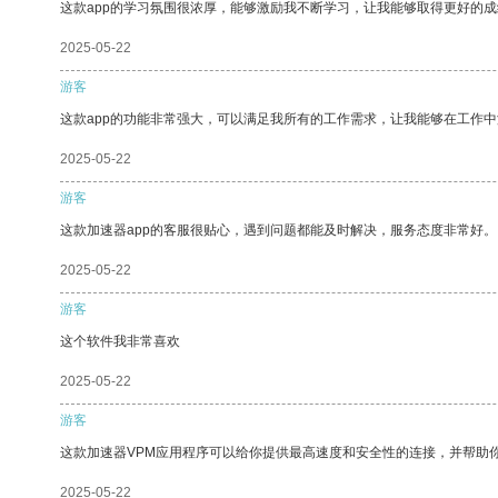
这款app的学习氛围很浓厚，能够激励我不断学习，让我能够取得更好的成
2025-05-22
游客
这款app的功能非常强大，可以满足我所有的工作需求，让我能够在工作
2025-05-22
游客
这款加速器app的客服很贴心，遇到问题都能及时解决，服务态度非常好。
2025-05-22
游客
这个软件我非常喜欢
2025-05-22
游客
这款加速器VPM应用程序可以给你提供最高速度和安全性的连接，并帮助
2025-05-22