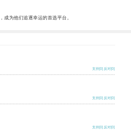
，成为他们追逐幸运的首选平台。
支持
[0]
反对
[0]
支持
[0]
反对
[0]
支持
[0]
反对
[0]