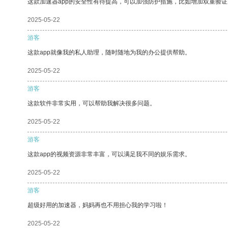
这款加速器app的安全性有待提高，可以加强防护措施，比如增加双重验证
2025-05-22
游客
这款app就像我的私人助理，随时随地为我的办公提供帮助。
2025-05-22
游客
这款软件非常实用，可以帮助我解决很多问题。
2025-05-22
游客
这款app的视频资源非常丰富，可以满足我不同的娱乐需求。
2025-05-22
游客
超级好用的加速器，妈妈再也不用担心我的学习啦！
2025-05-22