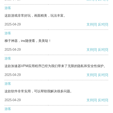
游客
这款游戏非常好玩，画面精美，玩法丰富。
2025-04-29
支持
[0]
反对
[0]
游客
梯子神器，ins随便看，美美哒！
2025-04-29
支持
[0]
反对
[0]
游客
这款加速器VPM应用程序已经为我们带来了无限的隐私和安全性保护。
2025-04-29
支持
[0]
反对
[0]
游客
这款软件非常实用，可以帮助我解决很多问题。
2025-04-29
支持
[0]
反对
[0]
游客