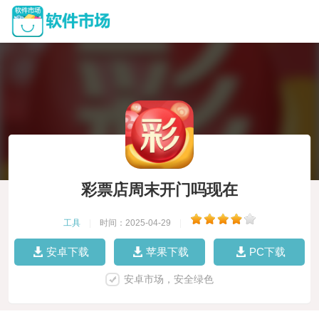
彩票店周末开门吗现在
工具
|
时间：2025-04-29
|
安卓下载
苹果下载
PC下载
安卓市场，安全绿色