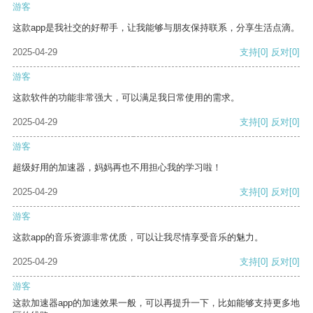
游客
这款app是我社交的好帮手，让我能够与朋友保持联系，分享生活点滴。
2025-04-29
支持
[0]
反对
[0]
游客
这款软件的功能非常强大，可以满足我日常使用的需求。
2025-04-29
支持
[0]
反对
[0]
游客
超级好用的加速器，妈妈再也不用担心我的学习啦！
2025-04-29
支持
[0]
反对
[0]
游客
这款app的音乐资源非常优质，可以让我尽情享受音乐的魅力。
2025-04-29
支持
[0]
反对
[0]
游客
这款加速器app的加速效果一般，可以再提升一下，比如能够支持更多地