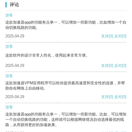
评论
游客
这款加速器app的功能有点单一，可以增加一些新功能，比如增加一个自
动切换线路的功能。
2025-04-29
支持
[0]
反对
[0]
游客
这款软件的设计非常人性化，使用起来非常方便。
2025-04-29
支持
[0]
反对
[0]
游客
这款加速器VPM应用程序可以给你提供最高速度和安全性的连接，并帮
助你在网络上自由移动。
2025-04-29
支持
[0]
反对
[0]
游客
这款加速器app的功能有点单一，可以增加一些新功能。比如，可以增加
一个自动切换线路的功能，这样就可以根据网络情况自动选择最优的线
路，从而获得更好的加速效果。