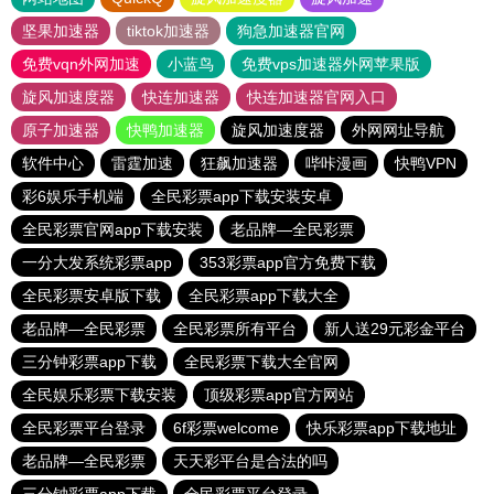
坚果加速器
tiktok加速器
狗急加速器官网
免费vqn外网加速
小蓝鸟
免费vps加速器外网苹果版
旋风加速度器
快连加速器
快连加速器官网入口
原子加速器
快鸭加速器
旋风加速度器
外网网址导航
软件中心
雷霆加速
狂飙加速器
哔咔漫画
快鸭VPN
彩6娱乐手机端
全民彩票app下载安装安卓
全民彩票官网app下载安装
老品牌—全民彩票
一分大发系统彩票app
353彩票app官方免费下载
全民彩票安卓版下载
全民彩票app下载大全
老品牌—全民彩票
全民彩票所有平台
新人送29元彩金平台
三分钟彩票app下载
全民彩票下载大全官网
全民娱乐彩票下载安装
顶级彩票app官方网站
全民彩票平台登录
6f彩票welcome
快乐彩票app下载地址
老品牌—全民彩票
天天彩平台是合法的吗