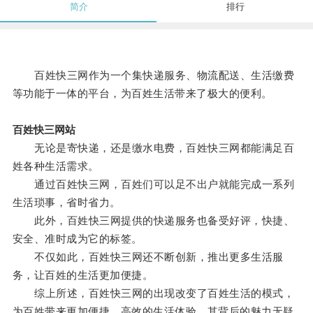
简介
排行
百姓快三网作为一个集快递服务、物流配送、生活缴费
等功能于一体的平台，为百姓生活带来了极大的便利。
百姓快三网站
无论是寄快递，还是缴水电费，百姓快三网都能满足百
姓各种生活需求。
通过百姓快三网，百姓们可以足不出户就能完成一系列
生活琐事，省时省力。
此外，百姓快三网提供的快递服务也备受好评，快捷、
安全、准时成为它的标签。
不仅如此，百姓快三网还不断创新，推出更多生活服
务，让百姓的生活更加便捷。
综上所述，百姓快三网的出现改变了百姓生活的模式，
为百姓带来更加便捷、高效的生活体验，其背后的魅力无疑