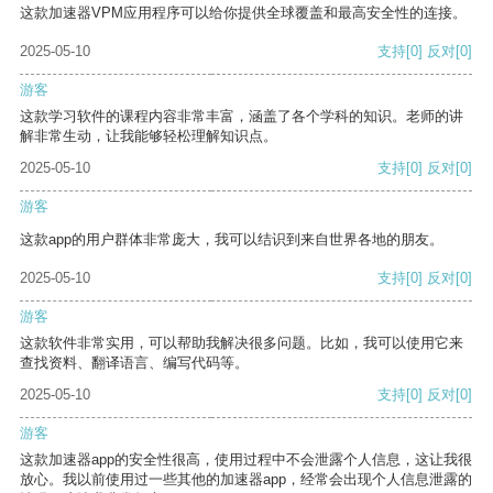
这款加速器VPM应用程序可以给你提供全球覆盖和最高安全性的连接。
2025-05-10
支持
[0]
反对
[0]
游客
这款学习软件的课程内容非常丰富，涵盖了各个学科的知识。老师的讲
解非常生动，让我能够轻松理解知识点。
2025-05-10
支持
[0]
反对
[0]
游客
这款app的用户群体非常庞大，我可以结识到来自世界各地的朋友。
2025-05-10
支持
[0]
反对
[0]
游客
这款软件非常实用，可以帮助我解决很多问题。比如，我可以使用它来
查找资料、翻译语言、编写代码等。
2025-05-10
支持
[0]
反对
[0]
游客
这款加速器app的安全性很高，使用过程中不会泄露个人信息，这让我很
放心。我以前使用过一些其他的加速器app，经常会出现个人信息泄露的