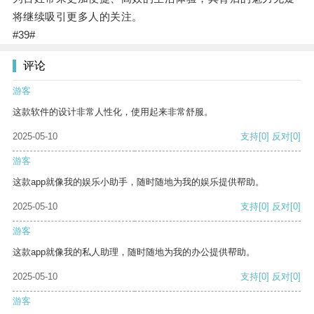
将继续吸引更多人的关注。
#39#
评论
游客
这款软件的设计非常人性化，使用起来非常舒服。
2025-05-10
支持
[0]
反对
[0]
游客
这款app就像我的娱乐小助手，随时随地为我的娱乐提供帮助。
2025-05-10
支持
[0]
反对
[0]
游客
这款app就像我的私人助理，随时随地为我的办公提供帮助。
2025-05-10
支持
[0]
反对
[0]
游客