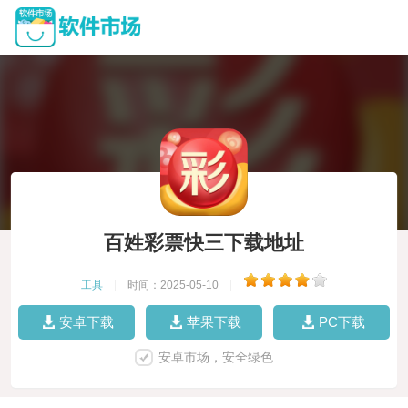
百姓彩票快三下载地址
工具
|
时间：2025-05-10
|
安卓下载
苹果下载
PC下载
安卓市场，安全绿色