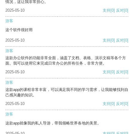
情况，这让我非常担心。
2025-05-10
支持
[0]
反对
[0]
游客
这个软件很好用
2025-05-10
支持
[0]
反对
[0]
游客
这款办公软件的功能非常全面，涵盖了文档、表格、演示文稿等各个方
面。我可以使用它来完成日常办公的所有任务，非常方便。
2025-05-10
支持
[0]
反对
[0]
游客
这款app的课程非常丰富，可以满足我不同的学习需求，让我能够找到自
己感兴趣的知识。
2025-05-10
支持
[0]
反对
[0]
游客
这款app就像我的私人导游，带我领略世界各地的美景。
2025-05-10
支持
[0]
反对
[0]