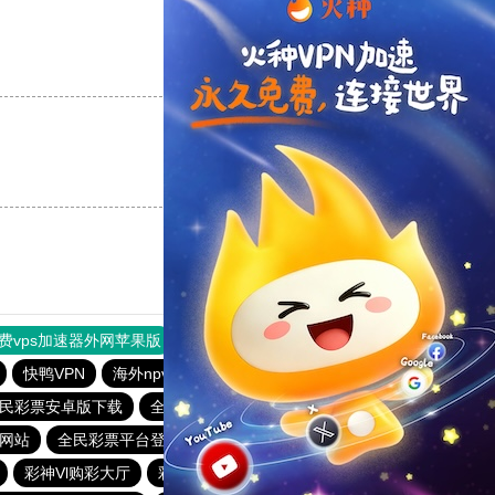
支持
[0]
反对
[0]
支持
[0]
反对
[0]
费vps加速器外网苹果版
旋风加速度器
快连加速器
快鸭VPN
海外npv加速器官网
彩6娱乐手机端
民彩票安卓版下载
全民彩票app下载大全
老品牌—全民彩票
方网站
全民彩票平台登录
6f彩票welcome
彩神Vl购彩大厅
彩神Vl购彩大厅
新人送29元彩金平台