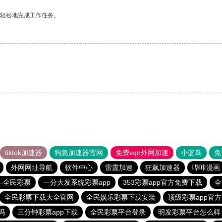
更轻松地完成工作任务。
tiktok加速器
狗急加速器官网
免费vqn外网加速
小蓝鸟
免
外网网址导航
软件中心
雷霆加速
狂飙加速器
哔咔漫画
—全民彩票
一分大发系统彩票app
353彩票app官方免费下载
全
全民彩票下载大全官网
全民娱乐彩票下载安装
顶级彩票app官
吗
三分钟彩票app下载
全民彩票平台登录
明发彩票平台怎么样