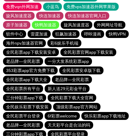
免费vqn外网加速
小蓝鸟
免费vps加速器外网苹果版
旋风加速度器
快连加速器
快连加速器官网入口
原子加速器
快鸭加速器
旋风加速度器
外网网址导航
软件中心
雷霆加速
狂飙加速器
哔咔漫画
快鸭VPN
海外npv加速器官网
彩6娱乐手机端
全民彩票app下载安装安卓
全民彩票官网app下载安装
老品牌—全民彩票
一分大发系统彩票app
353彩票app官方免费下载
全民彩票安卓版下载
全民彩票app下载大全
老品牌—全民彩票
全民彩票所有平台
新人送29元彩金平台
三分钟彩票app下载
全民彩票下载大全官网
全民娱乐彩票下载安装
顶级彩票app官方网站
全民彩票平台登录
6f彩票welcome
快乐彩票app下载地址
老品牌—全民彩票
天天彩平台是合法的吗
三分钟彩票app下载
全民彩票平台登录