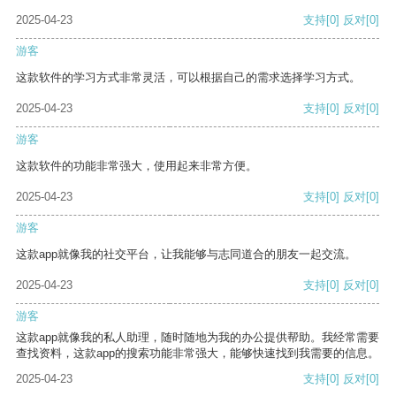
2025-04-23
支持
[0]
反对
[0]
游客
这款软件的学习方式非常灵活，可以根据自己的需求选择学习方式。
2025-04-23
支持
[0]
反对
[0]
游客
这款软件的功能非常强大，使用起来非常方便。
2025-04-23
支持
[0]
反对
[0]
游客
这款app就像我的社交平台，让我能够与志同道合的朋友一起交流。
2025-04-23
支持
[0]
反对
[0]
游客
这款app就像我的私人助理，随时随地为我的办公提供帮助。我经常需要
查找资料，这款app的搜索功能非常强大，能够快速找到我需要的信息。
2025-04-23
支持
[0]
反对
[0]