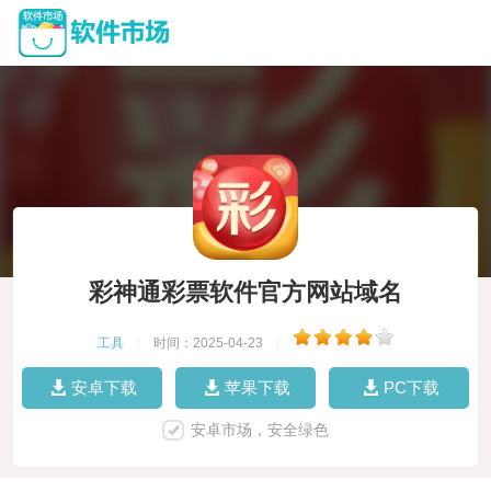
彩神通彩票软件官方网站域名
工具
|
时间：2025-04-23
|
安卓下载
苹果下载
PC下载
安卓市场，安全绿色