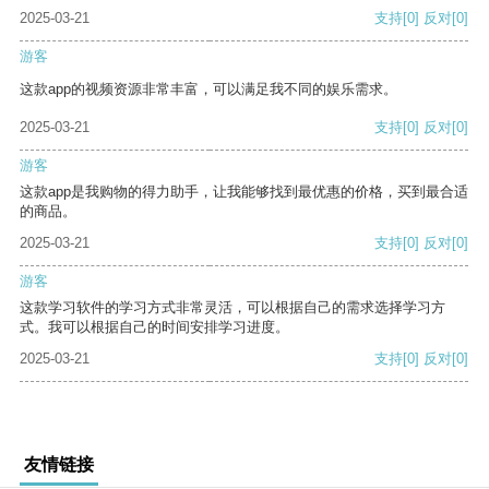
2025-03-21
支持
[0]
反对
[0]
游客
这款app的视频资源非常丰富，可以满足我不同的娱乐需求。
2025-03-21
支持
[0]
反对
[0]
游客
这款app是我购物的得力助手，让我能够找到最优惠的价格，买到最合适
的商品。
2025-03-21
支持
[0]
反对
[0]
游客
这款学习软件的学习方式非常灵活，可以根据自己的需求选择学习方
式。我可以根据自己的时间安排学习进度。
2025-03-21
支持
[0]
反对
[0]
友情链接