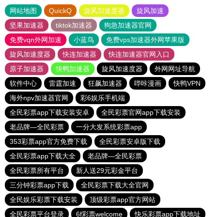
网站地图
QuickQ
旋风加速度器
旋风加速
坚果加速器
tiktok加速器
狗急加速器官网
免费vqn外网加速
小蓝鸟
免费vps加速器外网苹果版
旋风加速度器
快连加速器
快连加速器官网入口
原子加速器
快鸭加速器
旋风加速度器
外网网址导航
软件中心
雷霆加速
狂飙加速器
哔咔漫画
快鸭VPN
海外npv加速器官网
彩6娱乐手机端
全民彩票app下载安装安卓
全民彩票官网app下载安装
老品牌—全民彩票
一分大发系统彩票app
353彩票app官方免费下载
全民彩票安卓版下载
全民彩票app下载大全
老品牌—全民彩票
全民彩票所有平台
新人送29元彩金平台
三分钟彩票app下载
全民彩票下载大全官网
全民娱乐彩票下载安装
顶级彩票app官方网站
全民彩票平台登录
6f彩票welcome
快乐彩票app下载地址