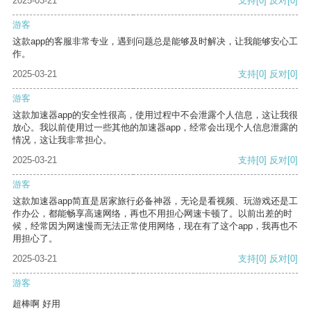
2025-03-21
支持
[0]
反对
[0]
游客
这款app的客服非常专业，遇到问题总是能够及时解决，让我能够安心工
作。
2025-03-21
支持
[0]
反对
[0]
游客
这款加速器app的安全性很高，使用过程中不会泄露个人信息，这让我很
放心。我以前使用过一些其他的加速器app，经常会出现个人信息泄露的
情况，这让我非常担心。
2025-03-21
支持
[0]
反对
[0]
游客
这款加速器app简直是居家旅行必备神器，无论是看视频、玩游戏还是工
作办公，都能畅享高速网络，再也不用担心网速卡顿了。以前出差的时
候，经常因为网速慢而无法正常使用网络，现在有了这个app，我再也不
用担心了。
2025-03-21
支持
[0]
反对
[0]
游客
超棒啊 好用