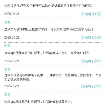
这款加速器VPM应用程序可以给你提供最高速度和安全性的连接。
2025-03-21
支持
[0]
反对
[0]
游客
这款学习软件的社区氛围非常好，可以与其他学习者交流学习心得。
2025-03-21
支持
[0]
反对
[0]
游客
这款app是我娱乐的好帮手，让我能够放松身心，享受美好时光。
2025-03-21
支持
[0]
反对
[0]
游客
这款加速器app的功能有点单一，可以增加一些新功能，比如增加一个自
动切换线路的功能。
2025-03-21
支持
[0]
反对
[0]
游客
这款app就像我的财务顾问，让我能够省钱又省心。