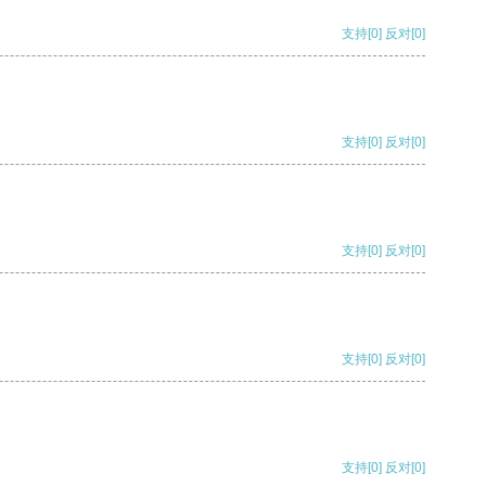
支持
[0]
反对
[0]
支持
[0]
反对
[0]
支持
[0]
反对
[0]
支持
[0]
反对
[0]
支持
[0]
反对
[0]