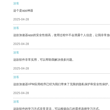
游客
这个是app神器
2025-04-28
游客
这款加速器app的安全性很高，使用过程中不会泄露个人信息，让我非常放
2025-04-28
游客
这款软件非常实用，可以帮助我解决很多问题。
2025-04-28
游客
这款加速器VPM应用程序已经为我们带来了无限的隐私保护和安全性保护
2025-04-28
游客
这款软件的学习方式非常灵活，可以根据自己的需求选择学习方式。