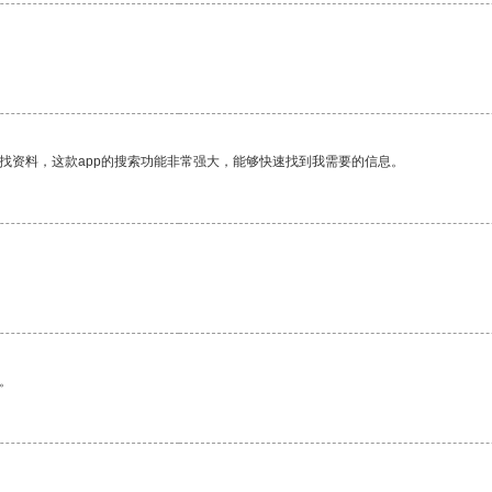
找资料，这款app的搜索功能非常强大，能够快速找到我需要的信息。
。