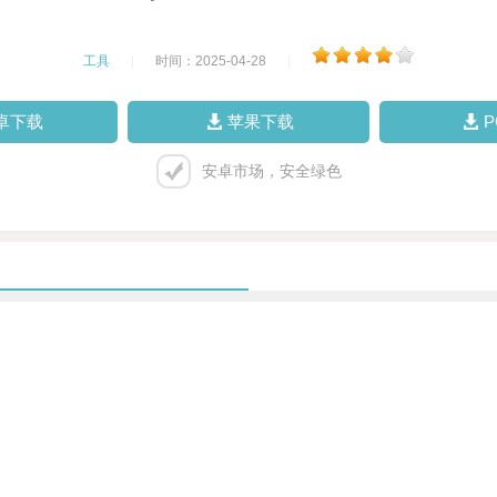
工具
|
时间：2025-04-28
|
卓下载
苹果下载
安卓市场，安全绿色