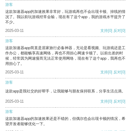
游客
这款加速器app的加速效果非常好，玩游戏再也不会出现卡顿、掉线的情
况了。我以前玩游戏经常会输，现在有了这个app，我的游戏水平提升了
不少。
2025-03-11
支持
[0]
反对
[0]
游客
这款加速器app简直是居家旅行必备神器，无论是看视频、玩游戏还是工
作办公，都能畅享高速网络，再也不用担心网速卡顿了。以前出差的时
候，经常因为网速慢而无法正常使用网络，现在有了这个app，我再也不
用担心了。
2025-03-11
支持
[0]
反对
[0]
游客
这款app是我社交的好帮手，让我能够与朋友保持联系，分享生活点滴。
2025-03-11
支持
[0]
反对
[0]
游客
这款加速器app的加速效果还是不错的，但偶尔也会出现卡顿的情况，希
望开发者能够优化一下。