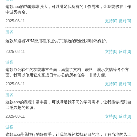
这款app的功能非常强大，可以满足我所有的工作需求，让我能够在工作
中游刃有余。
2025-03-11
支持
[0]
反对
[0]
游客
这款加速器VPM应用程序提供了顶级的安全性和隐私保护。
2025-03-11
支持
[0]
反对
[0]
游客
这款办公软件的功能非常全面，涵盖了文档、表格、演示文稿等各个方
面。我可以使用它来完成日常办公的所有任务，非常方便。
2025-03-11
支持
[0]
反对
[0]
游客
这款app的课程非常丰富，可以满足我不同的学习需求，让我能够找到自
己感兴趣的知识。
2025-03-11
支持
[0]
反对
[0]
游客
这款app是我旅行的好帮手，让我能够轻松找到目的地，了解当地的风土