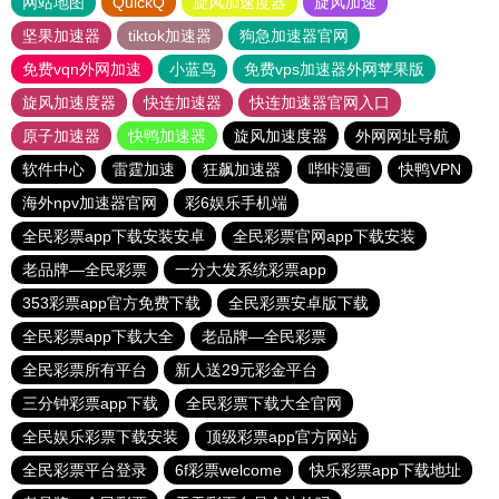
网站地图
QuickQ
旋风加速度器
旋风加速
坚果加速器
tiktok加速器
狗急加速器官网
免费vqn外网加速
小蓝鸟
免费vps加速器外网苹果版
旋风加速度器
快连加速器
快连加速器官网入口
原子加速器
快鸭加速器
旋风加速度器
外网网址导航
软件中心
雷霆加速
狂飙加速器
哔咔漫画
快鸭VPN
海外npv加速器官网
彩6娱乐手机端
全民彩票app下载安装安卓
全民彩票官网app下载安装
老品牌—全民彩票
一分大发系统彩票app
353彩票app官方免费下载
全民彩票安卓版下载
全民彩票app下载大全
老品牌—全民彩票
全民彩票所有平台
新人送29元彩金平台
三分钟彩票app下载
全民彩票下载大全官网
全民娱乐彩票下载安装
顶级彩票app官方网站
全民彩票平台登录
6f彩票welcome
快乐彩票app下载地址