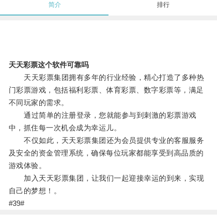
简介
排行
天天彩票这个软件可靠吗
天天彩票集团拥有多年的行业经验，精心打造了多种热
门彩票游戏，包括福利彩票、体育彩票、数字彩票等，满足
不同玩家的需求。
通过简单的注册登录，您就能参与到刺激的彩票游戏
中，抓住每一次机会成为幸运儿。
不仅如此，天天彩票集团还为会员提供专业的客服服务
及安全的资金管理系统，确保每位玩家都能享受到高品质的
游戏体验。
加入天天彩票集团，让我们一起迎接幸运的到来，实现
自己的梦想！。
#39#