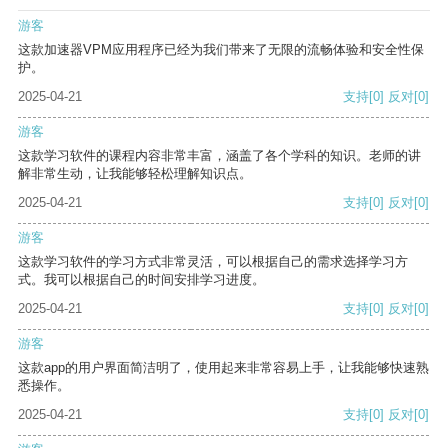
游客
这款加速器VPM应用程序已经为我们带来了无限的流畅体验和安全性保
护。
2025-04-21
支持
[0]
反对
[0]
游客
这款学习软件的课程内容非常丰富，涵盖了各个学科的知识。老师的讲
解非常生动，让我能够轻松理解知识点。
2025-04-21
支持
[0]
反对
[0]
游客
这款学习软件的学习方式非常灵活，可以根据自己的需求选择学习方
式。我可以根据自己的时间安排学习进度。
2025-04-21
支持
[0]
反对
[0]
游客
这款app的用户界面简洁明了，使用起来非常容易上手，让我能够快速熟
悉操作。
2025-04-21
支持
[0]
反对
[0]