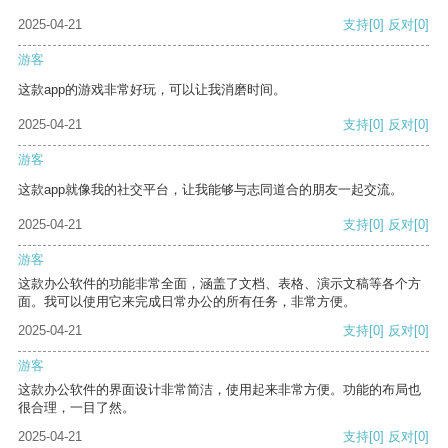
2025-04-21
支持
[0]
反对
[0]
游客
这款app的游戏非常好玩，可以让我消磨时间。
2025-04-21
支持
[0]
反对
[0]
游客
这款app就像我的社交平台，让我能够与志同道合的朋友一起交流。
2025-04-21
支持
[0]
反对
[0]
游客
这款办公软件的功能非常全面，涵盖了文档、表格、演示文稿等各个方
面。我可以使用它来完成日常办公的所有任务，非常方便。
2025-04-21
支持
[0]
反对
[0]
游客
这款办公软件的界面设计非常简洁，使用起来非常方便。功能的布局也
很合理，一目了然。
2025-04-21
支持
[0]
反对
[0]