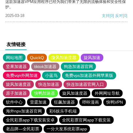
这款加速器VPM应用程序已经为我们带来了无限的流畅体验和安全性保
护。
2025-03-18
支持
[0]
反对
[0]
友情链接
网站地图
QuickQ
旋风加速度器
旋风加速
坚果加速器
tiktok加速器
狗急加速器官网
免费vqn外网加速
小蓝鸟
免费vps加速器外网苹果版
旋风加速度器
快连加速器
快连加速器官网入口
原子加速器
快鸭加速器
旋风加速度器
外网网址导航
软件中心
雷霆加速
狂飙加速器
哔咔漫画
快鸭VPN
海外npv加速器官网
彩6娱乐手机端
全民彩票app下载安装安卓
全民彩票官网app下载安装
老品牌—全民彩票
一分大发系统彩票app