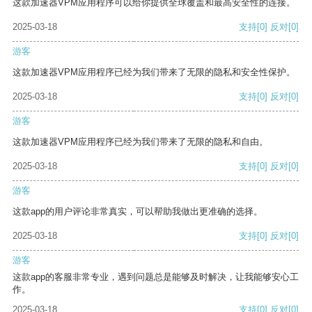
这款加速器VPM应用程序可以给你提供全球覆盖和最高安全性的连接。
2025-03-18
支持
[0]
反对
[0]
游客
这款加速器VPM应用程序已经为我们带来了无限的隐私和安全性保护。
2025-03-18
支持
[0]
反对
[0]
游客
这款加速器VPM应用程序已经为我们带来了无限的隐私和自由。
2025-03-18
支持
[0]
反对
[0]
游客
这款app的用户评论非常真实，可以帮助我做出更准确的选择。
2025-03-18
支持
[0]
反对
[0]
游客
这款app的客服非常专业，遇到问题总是能够及时解决，让我能够安心工
作。
2025-03-18
支持
[0]
反对
[0]