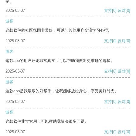
护。
2025-03-07
支持
[0]
反对
[0]
游客
这款软件的社区氛围非常好，可以与其他用户交流学习心得。
2025-03-07
支持
[0]
反对
[0]
游客
这款app的用户评论非常真实，可以帮助我做出更准确的选择。
2025-03-07
支持
[0]
反对
[0]
游客
这款app是我娱乐的好帮手，让我能够放松身心，享受美好时光。
2025-03-07
支持
[0]
反对
[0]
游客
这款软件非常实用，可以帮助我解决很多问题。
2025-03-07
支持
[0]
反对
[0]