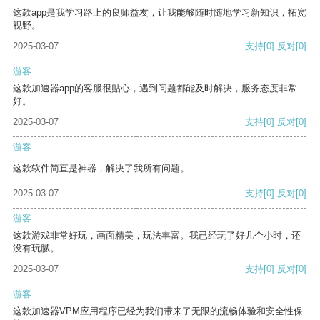
这款app是我学习路上的良师益友，让我能够随时随地学习新知识，拓宽
视野。
2025-03-07
支持
[0]
反对
[0]
游客
这款加速器app的客服很贴心，遇到问题都能及时解决，服务态度非常
好。
2025-03-07
支持
[0]
反对
[0]
游客
这款软件简直是神器，解决了我所有问题。
2025-03-07
支持
[0]
反对
[0]
游客
这款游戏非常好玩，画面精美，玩法丰富。我已经玩了好几个小时，还
没有玩腻。
2025-03-07
支持
[0]
反对
[0]
游客
这款加速器VPM应用程序已经为我们带来了无限的流畅体验和安全性保