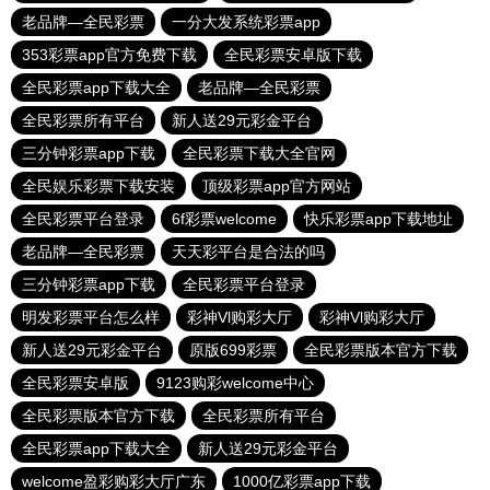
老品牌—全民彩票
一分大发系统彩票app
353彩票app官方免费下载
全民彩票安卓版下载
全民彩票app下载大全
老品牌—全民彩票
全民彩票所有平台
新人送29元彩金平台
三分钟彩票app下载
全民彩票下载大全官网
全民娱乐彩票下载安装
顶级彩票app官方网站
全民彩票平台登录
6f彩票welcome
快乐彩票app下载地址
老品牌—全民彩票
天天彩平台是合法的吗
三分钟彩票app下载
全民彩票平台登录
明发彩票平台怎么样
彩神Vl购彩大厅
彩神Vl购彩大厅
新人送29元彩金平台
原版699彩票
全民彩票版本官方下载
全民彩票安卓版
9123购彩welcome中心
全民彩票版本官方下载
全民彩票所有平台
全民彩票app下载大全
新人送29元彩金平台
welcome盈彩购彩大厅广东
1000亿彩票app下载