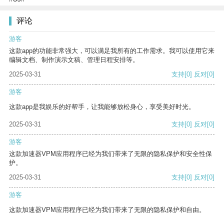
评论
游客
这款app的功能非常强大，可以满足我所有的工作需求。我可以使用它来
编辑文档、制作演示文稿、管理日程安排等。
2025-03-31
支持
[0]
反对
[0]
游客
这款app是我娱乐的好帮手，让我能够放松身心，享受美好时光。
2025-03-31
支持
[0]
反对
[0]
游客
这款加速器VPM应用程序已经为我们带来了无限的隐私保护和安全性保
护。
2025-03-31
支持
[0]
反对
[0]
游客
这款加速器VPM应用程序已经为我们带来了无限的隐私保护和自由。