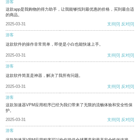
游客
这款app是我购物的得力助手，让我能够找到最优惠的价格，买到最合适
的商品。
2025-03-31
支持
[0]
反对
[0]
游客
这款软件的操作非常简单，即使是小白也能快速上手。
2025-03-31
支持
[0]
反对
[0]
游客
这款软件简直是神器，解决了我所有问题。
2025-03-31
支持
[0]
反对
[0]
游客
这款加速器VPM应用程序已经为我们带来了无限的流畅体验和安全性保
护。
2025-03-31
支持
[0]
反对
[0]
游客
这款加速器VPM应用程序可以给你提供全球覆盖和最高安全性的连接。