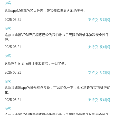
游客
这款app就像我的私人导游，带我领略世界各地的美景。
2025-03-21
支持
[0]
反对
[0]
游客
这款加速器VPM应用程序已经为我们带来了无限的流畅体验和安全性保
护。
2025-03-21
支持
[0]
反对
[0]
游客
这款软件的界面设计非常简洁，一目了然。
2025-03-21
支持
[0]
反对
[0]
游客
这款加速器app的操作有点复杂，可以简化一下，比如将设置页面进行优
化。
2025-03-21
支持
[0]
反对
[0]
游客
这款加速器VPM应用程序已经为我们带来了无限的隐私保护和安全性保