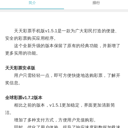
简介
排行
天天彩票手机版v1.5.1是一款为广大彩民打造的便捷、
安全的彩票购买应用程序。
这个全新升级的版本保留了原有的经典功能，并新增了
更多实用的功能。
天天彩票安卓版
用户只需轻轻一点，即可方便快捷地选购彩票，了解开
奖信息。
全球彩票v1.7.2版本
相比之前的版本，v1.5.1更加稳定，界面更加清新简
洁。
增加了多种支付方式，方便用户充值购彩。
同时，优化了用户体验，提升了响应速度和数据加载速