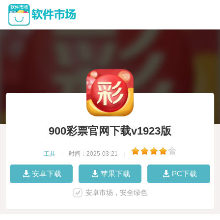
900彩票官网下载v1923版
工具
|
时间：2025-03-21
|
安卓下载
苹果下载
PC下载
安卓市场，安全绿色