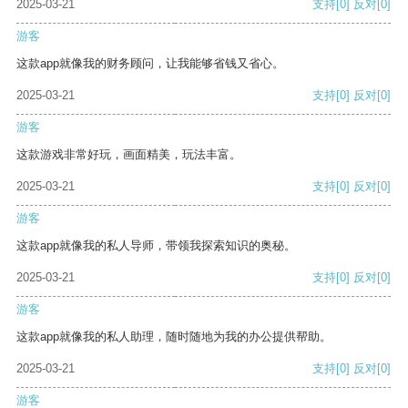
2025-03-21
支持
[0]
反对
[0]
游客
这款app就像我的财务顾问，让我能够省钱又省心。
2025-03-21
支持
[0]
反对
[0]
游客
这款游戏非常好玩，画面精美，玩法丰富。
2025-03-21
支持
[0]
反对
[0]
游客
这款app就像我的私人导师，带领我探索知识的奥秘。
2025-03-21
支持
[0]
反对
[0]
游客
这款app就像我的私人助理，随时随地为我的办公提供帮助。
2025-03-21
支持
[0]
反对
[0]
游客