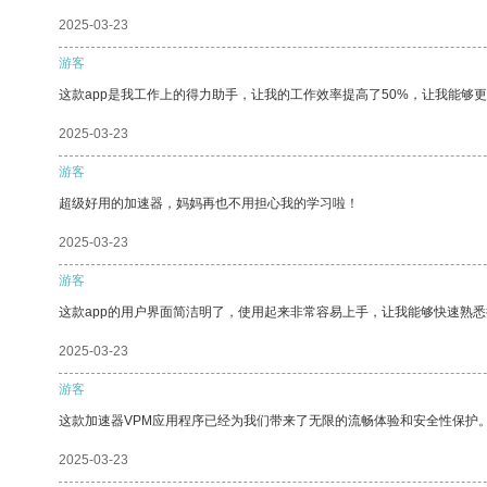
2025-03-23
游客
这款app是我工作上的得力助手，让我的工作效率提高了50%，让我能够
2025-03-23
游客
超级好用的加速器，妈妈再也不用担心我的学习啦！
2025-03-23
游客
这款app的用户界面简洁明了，使用起来非常容易上手，让我能够快速熟悉
2025-03-23
游客
这款加速器VPM应用程序已经为我们带来了无限的流畅体验和安全性保护
2025-03-23