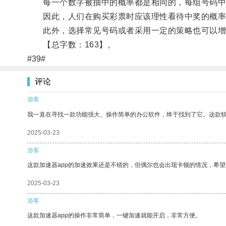
每一个数字被抽中的概率都是相同的，每组号码中
因此，人们在购买彩票时应该理性看待中奖的概率
此外，选择常见号码或者采用一定的策略也可以增
【总字数：163】。
#39#
评论
游客
我一直在寻找一款功能强大、操作简单的办公软件，终于找到了它。这款
2025-03-23
游客
这款加速器app的加速效果还是不错的，但偶尔也会出现卡顿的情况，希
2025-03-23
游客
这款加速器app的操作非常简单，一键加速就能开启，非常方便。