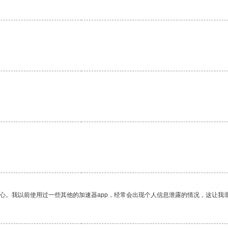
。
放心。我以前使用过一些其他的加速器app，经常会出现个人信息泄露的情况，这让我