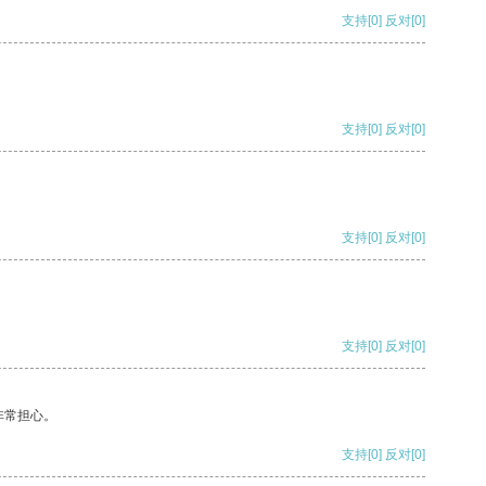
支持
[0]
反对
[0]
支持
[0]
反对
[0]
支持
[0]
反对
[0]
支持
[0]
反对
[0]
非常担心。
支持
[0]
反对
[0]