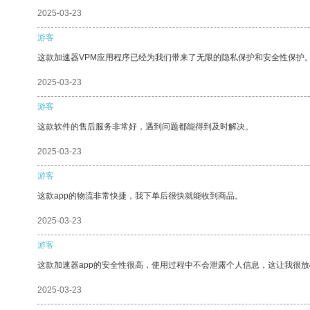
2025-03-23
游客
这款加速器VPM应用程序已经为我们带来了无限的隐私保护和安全性保护
2025-03-23
游客
这款软件的售后服务非常好，遇到问题都能得到及时解决。
2025-03-23
游客
这款app的物流非常快捷，我下单后很快就能收到商品。
2025-03-23
游客
这款加速器app的安全性很高，使用过程中不会泄露个人信息，这让我很
2025-03-23