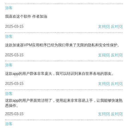
游客
我喜欢这个软件 作者加油
2025-03-15
支持
[0]
反对
[0]
游客
这款加速器VPM应用程序已经为我们带来了无限的隐私和安全性保护。
2025-03-15
支持
[0]
反对
[0]
游客
这款app的用户群体非常庞大，我可以结识到来自世界各地的朋友。
2025-03-15
支持
[0]
反对
[0]
游客
这款app的用户界面简洁明了，使用起来非常容易上手，让我能够快速熟
悉操作。
2025-03-15
支持
[0]
反对
[0]
游客