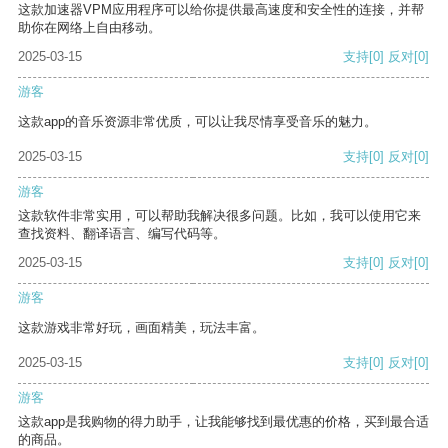
这款加速器VPM应用程序可以给你提供最高速度和安全性的连接，并帮
助你在网络上自由移动。
2025-03-15
支持
[0]
反对
[0]
游客
这款app的音乐资源非常优质，可以让我尽情享受音乐的魅力。
2025-03-15
支持
[0]
反对
[0]
游客
这款软件非常实用，可以帮助我解决很多问题。比如，我可以使用它来
查找资料、翻译语言、编写代码等。
2025-03-15
支持
[0]
反对
[0]
游客
这款游戏非常好玩，画面精美，玩法丰富。
2025-03-15
支持
[0]
反对
[0]
游客
这款app是我购物的得力助手，让我能够找到最优惠的价格，买到最合适
的商品。