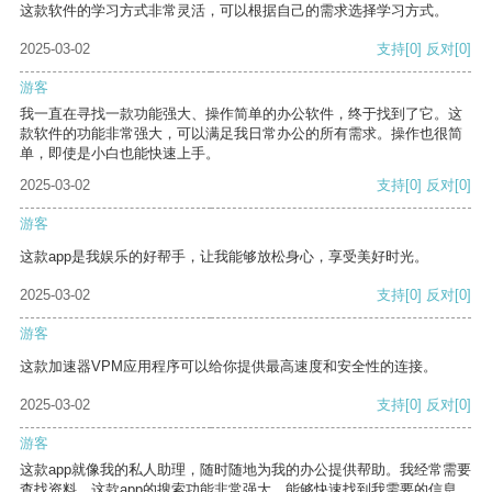
这款软件的学习方式非常灵活，可以根据自己的需求选择学习方式。
2025-03-02
支持
[0]
反对
[0]
游客
我一直在寻找一款功能强大、操作简单的办公软件，终于找到了它。这
款软件的功能非常强大，可以满足我日常办公的所有需求。操作也很简
单，即使是小白也能快速上手。
2025-03-02
支持
[0]
反对
[0]
游客
这款app是我娱乐的好帮手，让我能够放松身心，享受美好时光。
2025-03-02
支持
[0]
反对
[0]
游客
这款加速器VPM应用程序可以给你提供最高速度和安全性的连接。
2025-03-02
支持
[0]
反对
[0]
游客
这款app就像我的私人助理，随时随地为我的办公提供帮助。我经常需要
查找资料，这款app的搜索功能非常强大，能够快速找到我需要的信息。