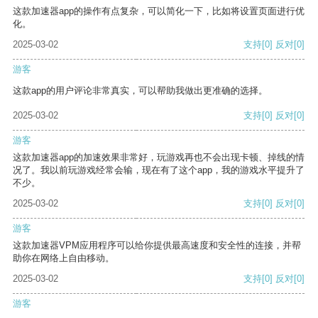
这款加速器app的操作有点复杂，可以简化一下，比如将设置页面进行优
化。
2025-03-02
支持
[0]
反对
[0]
游客
这款app的用户评论非常真实，可以帮助我做出更准确的选择。
2025-03-02
支持
[0]
反对
[0]
游客
这款加速器app的加速效果非常好，玩游戏再也不会出现卡顿、掉线的情
况了。我以前玩游戏经常会输，现在有了这个app，我的游戏水平提升了
不少。
2025-03-02
支持
[0]
反对
[0]
游客
这款加速器VPM应用程序可以给你提供最高速度和安全性的连接，并帮
助你在网络上自由移动。
2025-03-02
支持
[0]
反对
[0]
游客