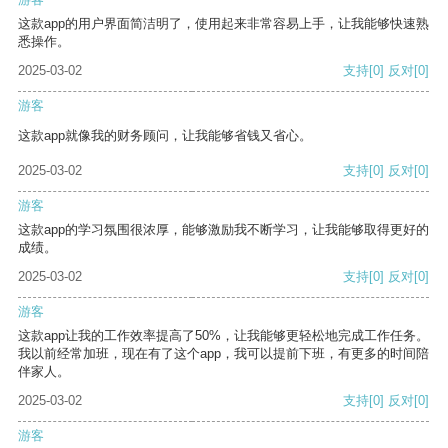
这款app的用户界面简洁明了，使用起来非常容易上手，让我能够快速熟
悉操作。
2025-03-02
支持
[0]
反对
[0]
游客
这款app就像我的财务顾问，让我能够省钱又省心。
2025-03-02
支持
[0]
反对
[0]
游客
这款app的学习氛围很浓厚，能够激励我不断学习，让我能够取得更好的
成绩。
2025-03-02
支持
[0]
反对
[0]
游客
这款app让我的工作效率提高了50%，让我能够更轻松地完成工作任务。
我以前经常加班，现在有了这个app，我可以提前下班，有更多的时间陪
伴家人。
2025-03-02
支持
[0]
反对
[0]
游客