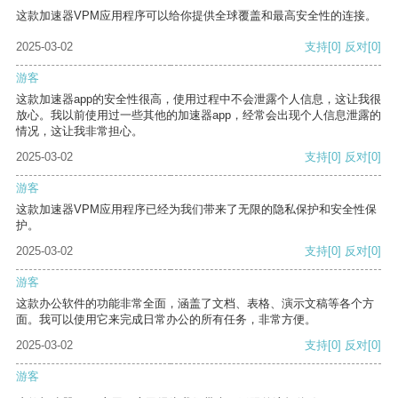
这款加速器VPM应用程序可以给你提供全球覆盖和最高安全性的连接。
2025-03-02
支持
[0]
反对
[0]
游客
这款加速器app的安全性很高，使用过程中不会泄露个人信息，这让我很
放心。我以前使用过一些其他的加速器app，经常会出现个人信息泄露的
情况，这让我非常担心。
2025-03-02
支持
[0]
反对
[0]
游客
这款加速器VPM应用程序已经为我们带来了无限的隐私保护和安全性保
护。
2025-03-02
支持
[0]
反对
[0]
游客
这款办公软件的功能非常全面，涵盖了文档、表格、演示文稿等各个方
面。我可以使用它来完成日常办公的所有任务，非常方便。
2025-03-02
支持
[0]
反对
[0]
游客