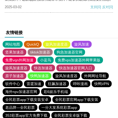
2025-03-02
支持
[0]
反对
[0]
友情链接
网站地图
QuickQ
旋风加速度器
旋风加速
坚果加速器
tiktok加速器
狗急加速器官网
免费vqn外网加速
小蓝鸟
免费vps加速器外网苹果版
旋风加速度器
快连加速器
快连加速器官网入口
原子加速器
快鸭加速器
旋风加速度器
外网网址导航
软件中心
雷霆加速
狂飙加速器
哔咔漫画
快鸭VPN
海外npv加速器官网
彩6娱乐手机端
全民彩票app下载安装安卓
全民彩票官网app下载安装
老品牌—全民彩票
一分大发系统彩票app
353彩票app官方免费下载
全民彩票安卓版下载