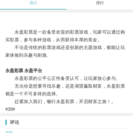
简介
排行
永盈彩票是一款备受欢迎的彩票游戏，玩家可以通过购
买彩票，参与各种游戏，从而获得丰厚的奖金。
不论是传统的彩票游戏还是创新的主题游戏，都能让玩
家体验到乐趣与刺激。
永盈彩票 永盈平台
永盈彩票的公平公正性备受认可，让玩家放心参与。
无论你是想要寻找乐趣，还是渴望赢取财富，永盈彩票
都是一个不可多得的选择。
赶紧加入我们，畅行永盈彩票，开启财富之旅！。
#39#
评论
游客