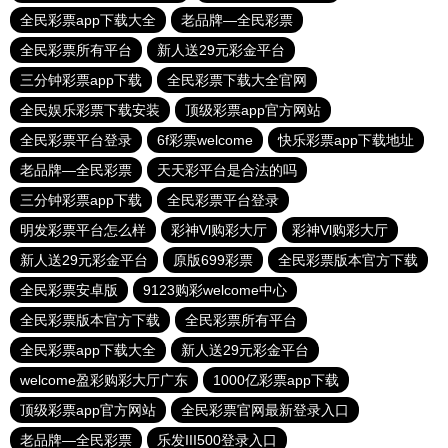
全民彩票app下载大全
老品牌—全民彩票
全民彩票所有平台
新人送29元彩金平台
三分钟彩票app下载
全民彩票下载大全官网
全民娱乐彩票下载安装
顶级彩票app官方网站
全民彩票平台登录
6f彩票welcome
快乐彩票app下载地址
老品牌—全民彩票
天天彩平台是合法的吗
三分钟彩票app下载
全民彩票平台登录
明发彩票平台怎么样
彩神Vl购彩大厅
彩神Vl购彩大厅
新人送29元彩金平台
原版699彩票
全民彩票版本官方下载
全民彩票安卓版
9123购彩welcome中心
全民彩票版本官方下载
全民彩票所有平台
全民彩票app下载大全
新人送29元彩金平台
welcome盈彩购彩大厅广东
1000亿彩票app下载
顶级彩票app官方网站
全民彩票官网最新登录入口
老品牌—全民彩票
乐发III500登录入口