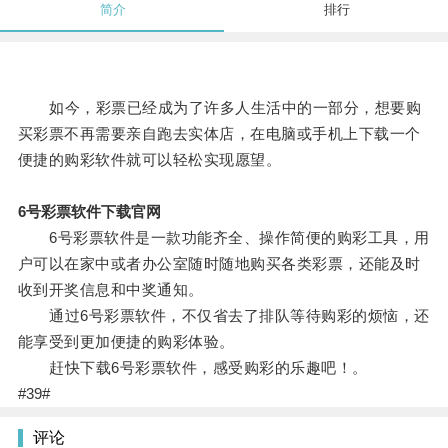
简介
排行
如今，彩票已经成为了许多人生活中的一部分，想要购
买彩票不再需要亲自跑去实体店，在电脑或手机上下载一个
便捷的购彩软件就可以轻松实现愿望。
6号彩票软件下载官网
6号彩票软件是一款功能齐全、操作简便的购彩工具，用
户可以在家中或者办公室随时随地购买各类彩票，还能及时
收到开奖信息和中奖通知。
通过6号彩票软件，不仅省去了排队等待购彩的烦恼，还
能享受到更加便捷的购彩体验。
赶快下载6号彩票软件，感受购彩的乐趣吧！。
#39#
评论