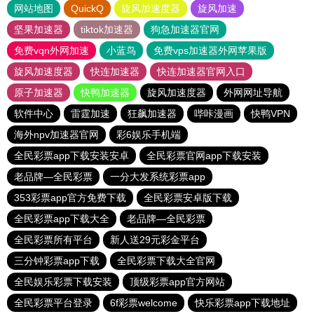
网站地图
QuickQ
旋风加速度器
旋风加速
坚果加速器
tiktok加速器
狗急加速器官网
免费vqn外网加速
小蓝鸟
免费vps加速器外网苹果版
旋风加速度器
快连加速器
快连加速器官网入口
原子加速器
快鸭加速器
旋风加速度器
外网网址导航
软件中心
雷霆加速
狂飙加速器
哔咔漫画
快鸭VPN
海外npv加速器官网
彩6娱乐手机端
全民彩票app下载安装安卓
全民彩票官网app下载安装
老品牌—全民彩票
一分大发系统彩票app
353彩票app官方免费下载
全民彩票安卓版下载
全民彩票app下载大全
老品牌—全民彩票
全民彩票所有平台
新人送29元彩金平台
三分钟彩票app下载
全民彩票下载大全官网
全民娱乐彩票下载安装
顶级彩票app官方网站
全民彩票平台登录
6f彩票welcome
快乐彩票app下载地址