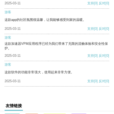
2025-03-11
支持
[0]
反对
[0]
游客
这款app的社区氛围很温馨，让我能够感受到家的温暖。
2025-03-11
支持
[0]
反对
[0]
游客
这款加速器VPM应用程序已经为我们带来了无限的流畅体验和安全性保
护。
2025-03-11
支持
[0]
反对
[0]
游客
这款软件的功能非常强大，使用起来非常方便。
2025-03-11
支持
[0]
反对
[0]
友情链接