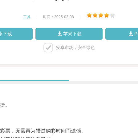
工具
|
时间：2025-03-08
|
卓下载
苹果下载
安卓市场，安全绿色
捷。
彩票，无需再为错过购彩时间而遗憾。