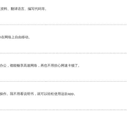
找资料、翻译语言、编写代码等。
你在网络上自由移动。
作办公，都能畅享高速网络，再也不用担心网速卡顿了。
操作。我不用看说明书，就可以轻松使用这款app。