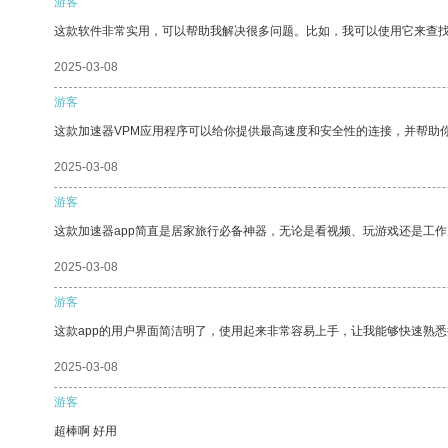
游客
这款软件非常实用，可以帮助我解决很多问题。比如，我可以使用它来查
2025-03-08
游客
这款加速器VPM应用程序可以给你提供最高速度和安全性的连接，并帮助
2025-03-08
游客
这款加速器app简直是居家旅行必备神器，无论是看视频、玩游戏还是工
2025-03-08
游客
这款app的用户界面简洁明了，使用起来非常容易上手，让我能够快速熟悉
2025-03-08
游客
超棒啊 好用