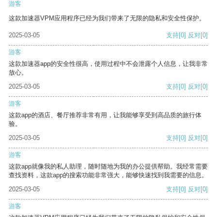
游客
这款加速器VPM应用程序已经为我们带来了无限的隐私和安全性保护。
2025-03-05
支持
[0]
反对
[0]
游客
这款加速器app的安全性很高，使用过程中不会泄露个人信息，让我非常
放心。
2025-03-05
支持
[0]
反对
[0]
游客
这款app的酒店、餐厅推荐非常有用，让我能够享受到高品质的旅行体
验。
2025-03-05
支持
[0]
反对
[0]
游客
这款app就像我的私人助理，随时随地为我的办公提供帮助。我经常需要
查找资料，这款app的搜索功能非常强大，能够快速找到我需要的信息。
2025-03-05
支持
[0]
反对
[0]
游客