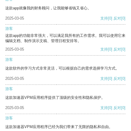
这款app就像我的财务顾问，让我能够省钱又省心。
2025-03-05
支持
[0]
反对
[0]
游客
这款app的功能非常强大，可以满足我所有的工作需求。我可以使用它来
编辑文档、制作演示文稿、管理日程安排等。
2025-03-05
支持
[0]
反对
[0]
游客
这款软件的学习方式非常灵活，可以根据自己的需求选择学习方式。
2025-03-05
支持
[0]
反对
[0]
游客
这款加速器VPM应用程序提供了顶级的安全性和隐私保护。
2025-03-05
支持
[0]
反对
[0]
游客
这款加速器VPM应用程序已经为我们带来了无限的隐私和自由。