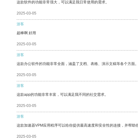
这款软件的功能非常强大，可以满足我日常使用的需求。
2025-03-05
游客
超棒啊 好用
2025-03-05
游客
这款办公软件的功能非常全面，涵盖了文档、表格、演示文稿等各个方面
2025-03-05
游客
这款app的功能非常丰富，可以满足我不同的社交需求。
2025-03-05
游客
这款加速器VPM应用程序可以给你提供最高速度和安全性的连接，并帮助
2025-03-05