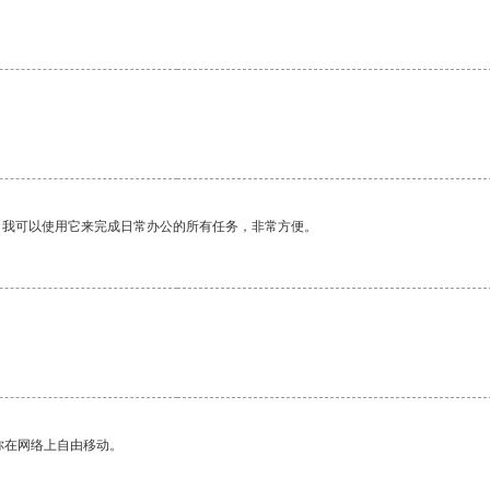
。我可以使用它来完成日常办公的所有任务，非常方便。
你在网络上自由移动。