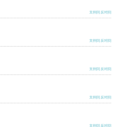
支持
[0]
反对
[0]
支持
[0]
反对
[0]
支持
[0]
反对
[0]
支持
[0]
反对
[0]
支持
[0]
反对
[0]