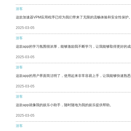
游客
这款加速器VPM应用程序已经为我们带来了无限的流畅体验和安全性保护
2025-03-05
游客
这款app的学习氛围很浓厚，能够激励我不断学习，让我能够取得更好的成
2025-03-05
游客
这款app的用户界面简洁明了，使用起来非常容易上手，让我能够快速熟
2025-03-05
游客
这款app就像我的娱乐小助手，随时随地为我的娱乐提供帮助。
2025-03-05
游客