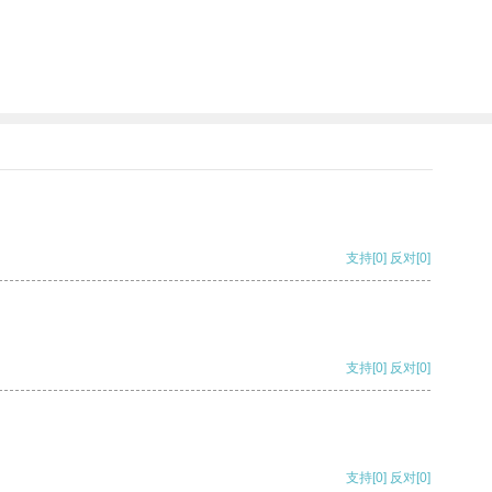
支持
[0]
反对
[0]
支持
[0]
反对
[0]
支持
[0]
反对
[0]