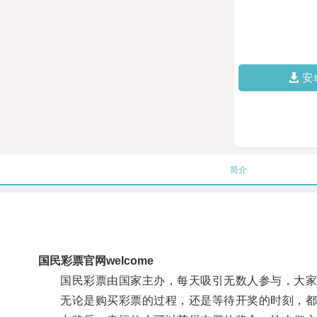
安
简介
国民彩票官网welcome
国民彩票由国家主办，每天吸引无数人参与，大家
无论是购买彩票的过程，还是等待开奖的时刻，都