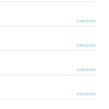
支持
[0]
反对
[0]
支持
[0]
反对
[0]
支持
[0]
反对
[0]
支持
[0]
反对
[0]