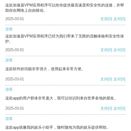
这款加速器VPM应用程序可以给你提供最高速度和安全性的连接，并帮
助你在网络上自由移动。
2025-03-01
支持
[0]
反对
[0]
游客
这款加速器VPM应用程序已经为我们带来了无限的流畅体验和安全性保
护。
2025-03-01
支持
[0]
反对
[0]
游客
这款软件的功能非常强大，使用起来非常方便。
2025-03-01
支持
[0]
反对
[0]
游客
这款app的用户群体非常庞大，我可以结识到来自世界各地的朋友。
2025-03-01
支持
[0]
反对
[0]
游客
这款app就像我的娱乐小助手，随时随地为我的娱乐提供帮助。