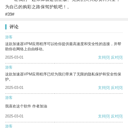
为自己的购彩之路保驾护航吧！。
#39#
评论
游客
这款加速器VPM应用程序可以给你提供最高速度和安全性的连接，并帮
助你在网络上自由移动。
2025-03-01
支持
[0]
反对
[0]
游客
这款加速器VPM应用程序已经为我们带来了无限的隐私保护和安全性保
护。
2025-03-01
支持
[0]
反对
[0]
游客
我喜欢这个软件 作者加油
2025-03-01
支持
[0]
反对
[0]
游客