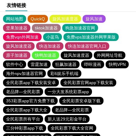
友情链接
网站地图
QuickQ
旋风加速度器
旋风加速
坚果加速器
tiktok加速器
狗急加速器官网
免费vqn外网加速
小蓝鸟
免费vps加速器外网苹果版
旋风加速度器
快连加速器
快连加速器官网入口
原子加速器
快鸭加速器
旋风加速度器
外网网址导航
软件中心
雷霆加速
狂飙加速器
哔咔漫画
快鸭VPN
海外npv加速器官网
彩6娱乐手机端
全民彩票app下载安装安卓
全民彩票官网app下载安装
老品牌—全民彩票
一分大发系统彩票app
353彩票app官方免费下载
全民彩票安卓版下载
全民彩票app下载大全
老品牌—全民彩票
全民彩票所有平台
新人送29元彩金平台
三分钟彩票app下载
全民彩票下载大全官网