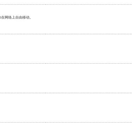
你在网络上自由移动。
。