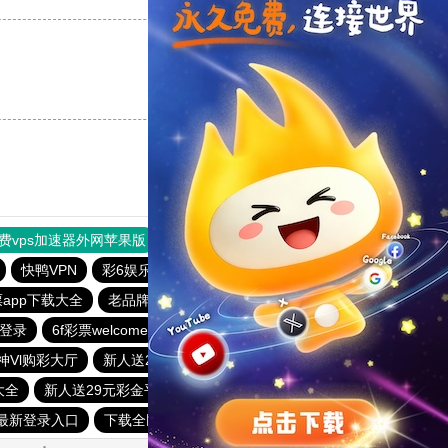
支持
[0]
反对
[0]
费vps加速器外网苹果版
旋风加速度器
快连加速器
快鸭VPN
彩6娱乐手机端
全民彩票app下载安装安卓
app下载大全
老品牌—全民彩票
全民彩票所有平台
登录
6f彩票welcome
快乐彩票app下载地址
神Vl购彩大厅
新人送29元彩金平台
原版699彩票
大全
新人送29元彩金平台
welcome盈彩购彩大厅广东
最新登录入口
下载全民彩票