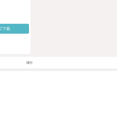
PC下载
排行