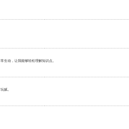
非常生动，让我能够轻松理解知识点。
有玩腻。