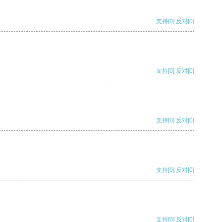
支持
[0]
反对
[0]
支持
[0]
反对
[0]
支持
[0]
反对
[0]
支持
[0]
反对
[0]
支持
[0]
反对
[0]