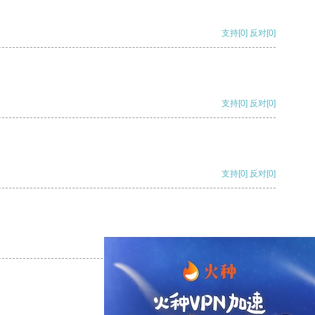
支持
[0]
反对
[0]
支持
[0]
反对
[0]
支持
[0]
反对
[0]
支持
[0]
反对
[0]
支持
[0]
反对
[0]