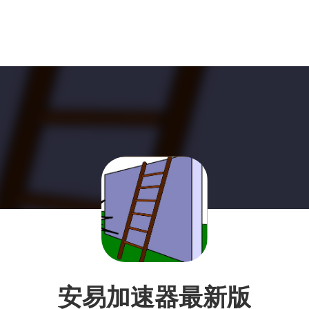
安易加速器最新版