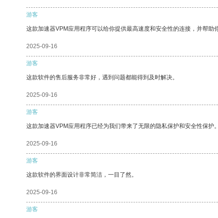
游客
这款加速器VPM应用程序可以给你提供最高速度和安全性的连接，并帮助
2025-09-16
游客
这款软件的售后服务非常好，遇到问题都能得到及时解决。
2025-09-16
游客
这款加速器VPM应用程序已经为我们带来了无限的隐私保护和安全性保护
2025-09-16
游客
这款软件的界面设计非常简洁，一目了然。
2025-09-16
游客