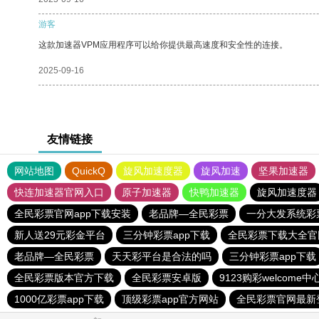
游客
这款加速器VPM应用程序可以给你提供最高速度和安全性的连接。
2025-09-16
友情链接
网站地图
QuickQ
旋风加速度器
旋风加速
坚果加速器
快连加速器官网入口
原子加速器
快鸭加速器
旋风加速度器
全民彩票官网app下载安装
老品牌—全民彩票
一分大发系统彩票
新人送29元彩金平台
三分钟彩票app下载
全民彩票下载大全官
老品牌—全民彩票
天天彩平台是合法的吗
三分钟彩票app下载
全民彩票版本官方下载
全民彩票安卓版
9123购彩welcome中
1000亿彩票app下载
顶级彩票app官方网站
全民彩票官网最新