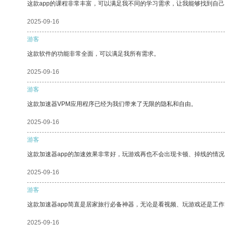
这款app的课程非常丰富，可以满足我不同的学习需求，让我能够找到自
2025-09-16
游客
这款软件的功能非常全面，可以满足我所有需求。
2025-09-16
游客
这款加速器VPM应用程序已经为我们带来了无限的隐私和自由。
2025-09-16
游客
这款加速器app的加速效果非常好，玩游戏再也不会出现卡顿、掉线的情况
2025-09-16
游客
这款加速器app简直是居家旅行必备神器，无论是看视频、玩游戏还是工
2025-09-16