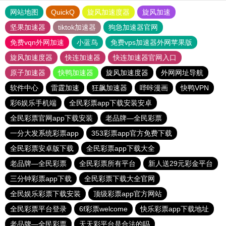
网站地图
QuickQ
旋风加速度器
旋风加速
坚果加速器
tiktok加速器
狗急加速器官网
免费vqn外网加速
小蓝鸟
免费vps加速器外网苹果版
旋风加速度器
快连加速器
快连加速器官网入口
原子加速器
快鸭加速器
旋风加速度器
外网网址导航
软件中心
雷霆加速
狂飙加速器
哔咔漫画
快鸭VPN
彩6娱乐手机端
全民彩票app下载安装安卓
全民彩票官网app下载安装
老品牌—全民彩票
一分大发系统彩票app
353彩票app官方免费下载
全民彩票安卓版下载
全民彩票app下载大全
老品牌—全民彩票
全民彩票所有平台
新人送29元彩金平台
三分钟彩票app下载
全民彩票下载大全官网
全民娱乐彩票下载安装
顶级彩票app官方网站
全民彩票平台登录
6f彩票welcome
快乐彩票app下载地址
老品牌—全民彩票
天天彩平台是合法的吗