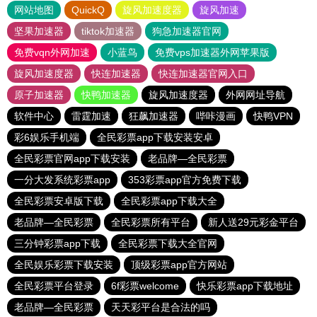
网站地图
QuickQ
旋风加速度器
旋风加速
坚果加速器
tiktok加速器
狗急加速器官网
免费vqn外网加速
小蓝鸟
免费vps加速器外网苹果版
旋风加速度器
快连加速器
快连加速器官网入口
原子加速器
快鸭加速器
旋风加速度器
外网网址导航
软件中心
雷霆加速
狂飙加速器
哔咔漫画
快鸭VPN
彩6娱乐手机端
全民彩票app下载安装安卓
全民彩票官网app下载安装
老品牌—全民彩票
一分大发系统彩票app
353彩票app官方免费下载
全民彩票安卓版下载
全民彩票app下载大全
老品牌—全民彩票
全民彩票所有平台
新人送29元彩金平台
三分钟彩票app下载
全民彩票下载大全官网
全民娱乐彩票下载安装
顶级彩票app官方网站
全民彩票平台登录
6f彩票welcome
快乐彩票app下载地址
老品牌—全民彩票
天天彩平台是合法的吗