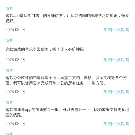
游客
这款app是我学习路上的良师益友，让我能够随时随地学习新知识，拓宽
视野。
2025-08-28
支持
[0]
反对
[0]
游客
这款游戏的音乐非常优美，听了让人心旷神怡。
2025-08-28
支持
[0]
反对
[0]
游客
这款办公软件的功能非常全面，涵盖了文档、表格、演示文稿等各个方
面。我可以使用它来完成日常办公的所有任务，非常方便。
2025-08-28
支持
[0]
反对
[0]
游客
这款加速器app的加速效果一般，可以再提升一下，比如能够支持更多地
区的线路。
2025-08-28
支持
[0]
反对
[0]
游客