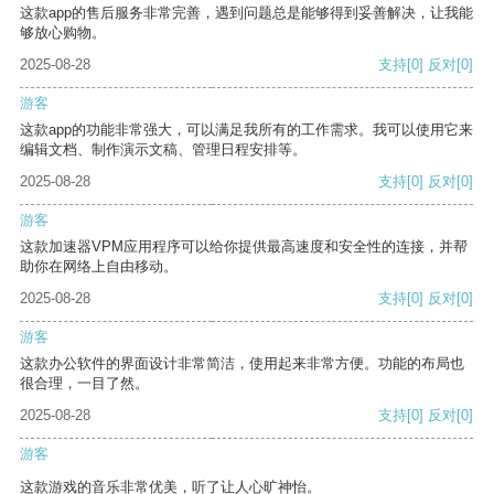
这款app的售后服务非常完善，遇到问题总是能够得到妥善解决，让我能
够放心购物。
2025-08-28
支持
[0]
反对
[0]
游客
这款app的功能非常强大，可以满足我所有的工作需求。我可以使用它来
编辑文档、制作演示文稿、管理日程安排等。
2025-08-28
支持
[0]
反对
[0]
游客
这款加速器VPM应用程序可以给你提供最高速度和安全性的连接，并帮
助你在网络上自由移动。
2025-08-28
支持
[0]
反对
[0]
游客
这款办公软件的界面设计非常简洁，使用起来非常方便。功能的布局也
很合理，一目了然。
2025-08-28
支持
[0]
反对
[0]
游客
这款游戏的音乐非常优美，听了让人心旷神怡。