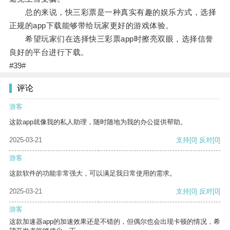
总的来说，快三彩票是一种真实有趣的娱乐方式，选择
正规的app下载能够带给玩家更好的游戏体验。
希望玩家们在选择快三彩票app时擦亮双眼，选择信誉
良好的平台进行下载。
#39#
评论
游客
这款app就像我的私人助理，随时随地为我的办公提供帮助。
2025-03-21
支持
[0]
反对
[0]
游客
这款软件的功能非常强大，可以满足我日常使用的需求。
2025-03-21
支持
[0]
反对
[0]
游客
这款加速器app的加速效果还是不错的，但偶尔也会出现卡顿的情况，希