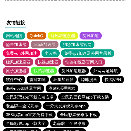
友情链接
网站地图
QuickQ
旋风加速度器
旋风加速
坚果加速器
tiktok加速器
狗急加速器官网
免费vqn外网加速
小蓝鸟
免费vps加速器外网苹果版
旋风加速度器
快连加速器
快连加速器官网入口
原子加速器
快鸭加速器
旋风加速度器
外网网址导航
软件中心
雷霆加速
狂飙加速器
哔咔漫画
快鸭VPN
海外npv加速器官网
彩6娱乐手机端
全民彩票app下载安装安卓
全民彩票官网app下载安装
老品牌—全民彩票
一分大发系统彩票app
353彩票app官方免费下载
全民彩票安卓版下载
全民彩票app下载大全
老品牌—全民彩票