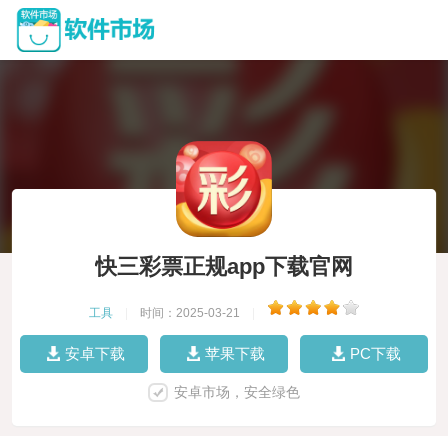
快三彩票正规app下载官网
工具
|
时间：2025-03-21
|
安卓下载
苹果下载
PC下载
安卓市场，安全绿色