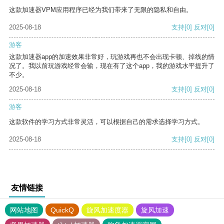
这款加速器VPM应用程序已经为我们带来了无限的隐私和自由。
2025-08-18
支持
[0]
反对
[0]
游客
这款加速器app的加速效果非常好，玩游戏再也不会出现卡顿、掉线的情
况了。我以前玩游戏经常会输，现在有了这个app，我的游戏水平提升了
不少。
2025-08-18
支持
[0]
反对
[0]
游客
这款软件的学习方式非常灵活，可以根据自己的需求选择学习方式。
2025-08-18
支持
[0]
反对
[0]
友情链接
网站地图
QuickQ
旋风加速度器
旋风加速