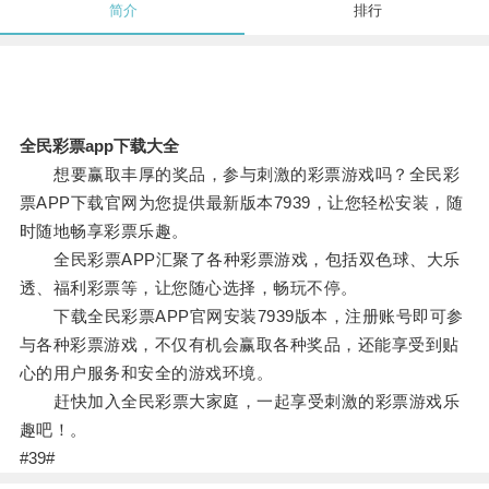
简介
排行
全民彩票app下载大全
想要赢取丰厚的奖品，参与刺激的彩票游戏吗？全民彩
票APP下载官网为您提供最新版本7939，让您轻松安装，随
时随地畅享彩票乐趣。
全民彩票APP汇聚了各种彩票游戏，包括双色球、大乐
透、福利彩票等，让您随心选择，畅玩不停。
下载全民彩票APP官网安装7939版本，注册账号即可参
与各种彩票游戏，不仅有机会赢取各种奖品，还能享受到贴
心的用户服务和安全的游戏环境。
赶快加入全民彩票大家庭，一起享受刺激的彩票游戏乐
趣吧！。
#39#