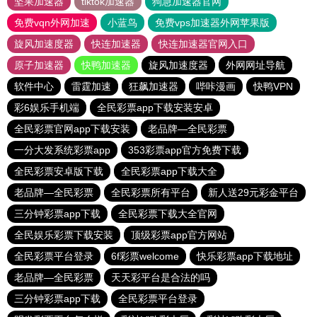
坚果加速器
tiktok加速器
狗急加速器官网
免费vqn外网加速
小蓝鸟
免费vps加速器外网苹果版
旋风加速度器
快连加速器
快连加速器官网入口
原子加速器
快鸭加速器
旋风加速度器
外网网址导航
软件中心
雷霆加速
狂飙加速器
哔咔漫画
快鸭VPN
彩6娱乐手机端
全民彩票app下载安装安卓
全民彩票官网app下载安装
老品牌—全民彩票
一分大发系统彩票app
353彩票app官方免费下载
全民彩票安卓版下载
全民彩票app下载大全
老品牌—全民彩票
全民彩票所有平台
新人送29元彩金平台
三分钟彩票app下载
全民彩票下载大全官网
全民娱乐彩票下载安装
顶级彩票app官方网站
全民彩票平台登录
6f彩票welcome
快乐彩票app下载地址
老品牌—全民彩票
天天彩平台是合法的吗
三分钟彩票app下载
全民彩票平台登录