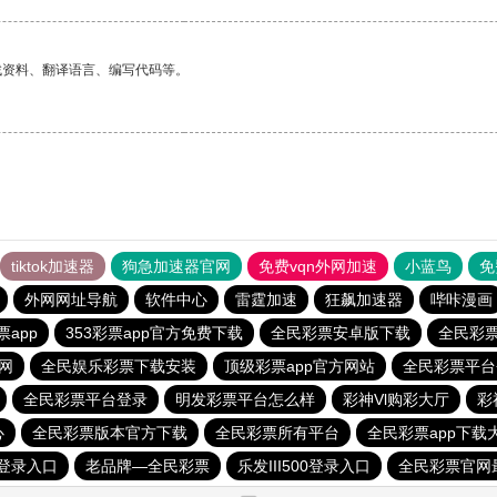
找资料、翻译语言、编写代码等。
tiktok加速器
狗急加速器官网
免费vqn外网加速
小蓝鸟
免
外网网址导航
软件中心
雷霆加速
狂飙加速器
哔咔漫画
app
353彩票app官方免费下载
全民彩票安卓版下载
全民彩票
网
全民娱乐彩票下载安装
顶级彩票app官方网站
全民彩票平台
全民彩票平台登录
明发彩票平台怎么样
彩神Vl购彩大厅
彩
心
全民彩票版本官方下载
全民彩票所有平台
全民彩票app下载
登录入口
老品牌—全民彩票
乐发III500登录入口
全民彩票官网