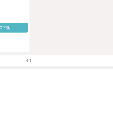
PC下载
排行