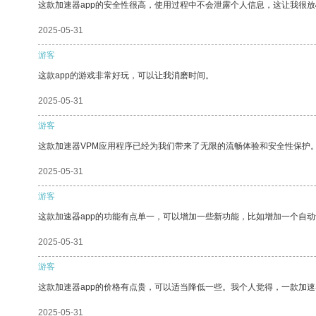
这款加速器app的安全性很高，使用过程中不会泄露个人信息，这让我很
2025-05-31
游客
这款app的游戏非常好玩，可以让我消磨时间。
2025-05-31
游客
这款加速器VPM应用程序已经为我们带来了无限的流畅体验和安全性保护
2025-05-31
游客
这款加速器app的功能有点单一，可以增加一些新功能，比如增加一个自
2025-05-31
游客
这款加速器app的价格有点贵，可以适当降低一些。我个人觉得，一款加速
2025-05-31