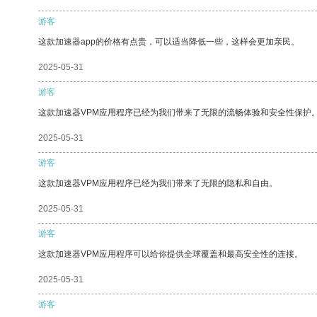
游客
这款加速器app的价格有点贵，可以适当降低一些，这样会更加亲民。
2025-05-31
游客
这款加速器VPM应用程序已经为我们带来了无限的流畅体验和安全性保护
2025-05-31
游客
这款加速器VPM应用程序已经为我们带来了无限的隐私和自由。
2025-05-31
游客
这款加速器VPM应用程序可以给你提供全球覆盖和最高安全性的连接。
2025-05-31
游客