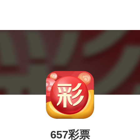
657彩票